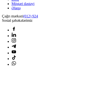
Müştəri dəstəyi
Əlaqə
Çağrı mərkəzi
(012) 924
Sosial şəbəkələrimiz