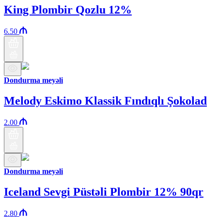
King Plombir Qozlu 12%
6.50
Dondurma meyəli
Melody Eskimo Klassik Fındıqlı Şokolad
2.00
Dondurma meyəli
Iceland Sevgi Püstəli Plombir 12% 90qr
2.80