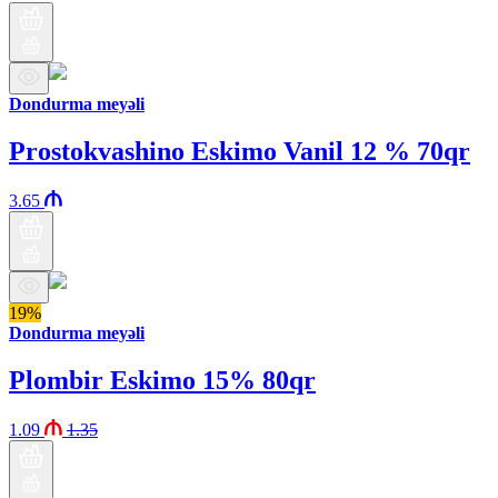
Dondurma meyəli
Prostokvashino Eskimo Vanil 12 % 70qr
3.65
19%
Dondurma meyəli
Plombir Eskimo 15% 80qr
1.09
1.35