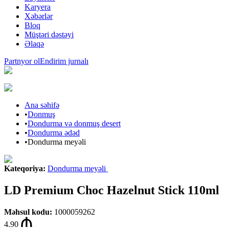
Karyera
Xəbərlər
Bloq
Müştəri dəstəyi
Əlaqə
Partnyor ol
Endirim jurnalı
Ana səhifə
•
Donmuş
•
Dondurma və donmuş desert
•
Dondurma ədəd
•
Dondurma meyəli
Kateqoriya
:
Dondurma meyəli
LD Premium Choc Hazelnut Stick 110ml
Məhsul kodu
:
1000059262
4.90