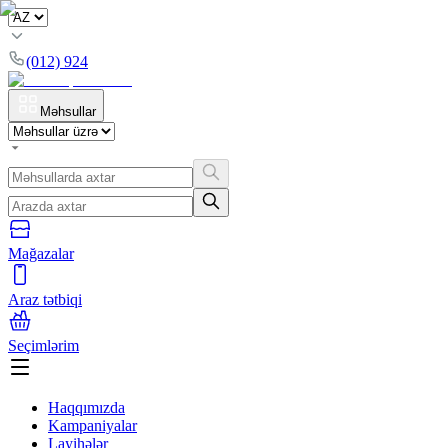
(012) 924
Məhsullar
Mağazalar
Araz tətbiqi
Seçimlərim
Haqqımızda
Kampaniyalar
Layihələr