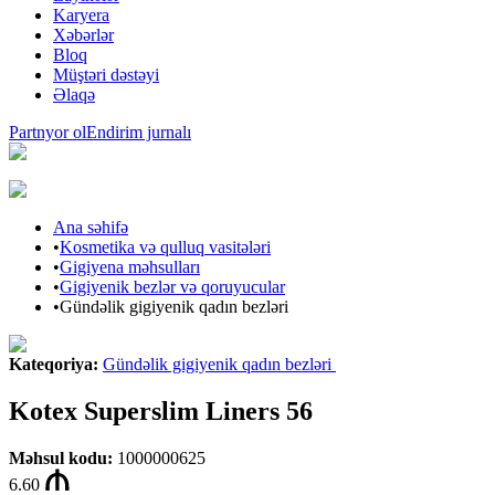
Karyera
Xəbərlər
Bloq
Müştəri dəstəyi
Əlaqə
Partnyor ol
Endirim jurnalı
Ana səhifə
•
Kosmetika və qulluq vasitələri
•
Gigiyena məhsulları
•
Gigiyenik bezlər və qoruyucular
•
Gündəlik gigiyenik qadın bezləri
Kateqoriya
:
Gündəlik gigiyenik qadın bezləri
Kotex Superslim Liners 56
Məhsul kodu
:
1000000625
6.60