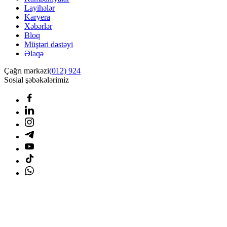
Layihələr
Karyera
Xəbərlər
Bloq
Müştəri dəstəyi
Əlaqə
Çağrı mərkəzi
(012) 924
Sosial şəbəkələrimiz