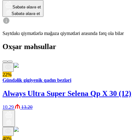
Səbətə əlavə et
Səbətə əlavə et
Saytdakı qiymətlərlə mağaza qiymətləri arasında fərq ola bilər
Oxşar məhsullar
22%
Gündəlik gigiyenik qadın bezləri
Always Ultra Super Selena Qp X 30 (12)
10.29
13.20
40%