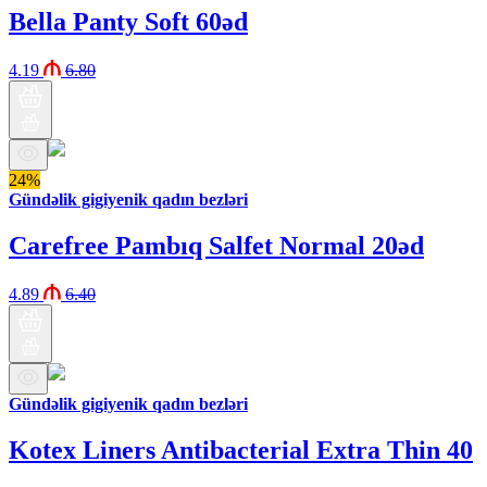
Bella Panty Soft 60əd
4.19
6.80
24%
Gündəlik gigiyenik qadın bezləri
Carefree Pambıq Salfet Normal 20əd
4.89
6.40
Gündəlik gigiyenik qadın bezləri
Kotex Liners Antibacterial Extra Thin 40