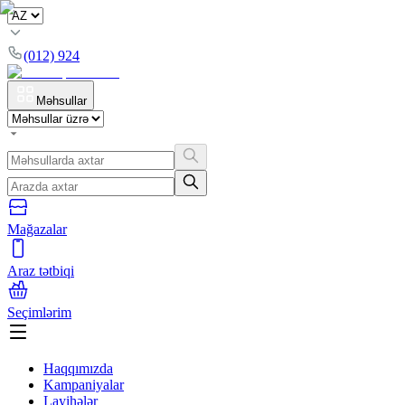
(012) 924
Məhsullar
Mağazalar
Araz tətbiqi
Seçimlərim
Haqqımızda
Kampaniyalar
Layihələr