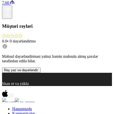
7.60
Müştəri rəyləri
0.0
•
0
dəyərləndirmə
Məhsul dəyərləndirməsi yalnız həmin məhsulu almış şəxslər
tərəfindən edilə bilər.
Rəy yaz və dəyərləndir.
Skan et və yüklə
Haqqımızda
Kampaniyalar