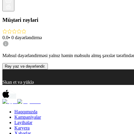
Müştəri rəyləri
0.0
•
0
dəyərləndirmə
Məhsul dəyərləndirməsi yalnız həmin məhsulu almış şəxslər tərəfindən 
Rəy yaz və dəyərləndir.
Skan et və yüklə
Haqqımızda
Kampaniyalar
Layihələr
Karyera
Xəbərlər