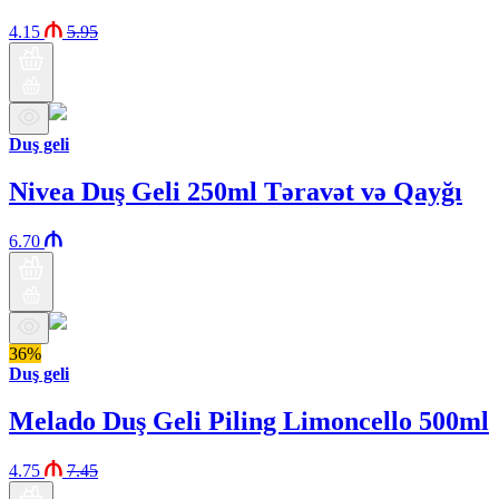
4.15
5.95
Duş geli
Nivea Duş Geli 250ml Təravət və Qayğı
6.70
36%
Duş geli
Melado Duş Geli Piling Limoncello 500ml
4.75
7.45