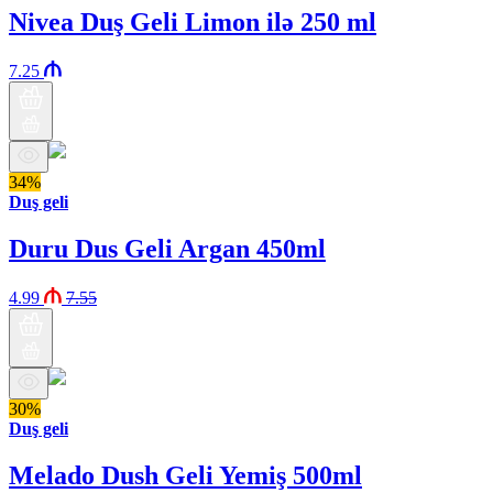
Nivea Duş Geli Limon ilə 250 ml
7.25
34%
Duş geli
Duru Dus Geli Argan 450ml
4.99
7.55
30%
Duş geli
Melado Dush Geli Yemiş 500ml