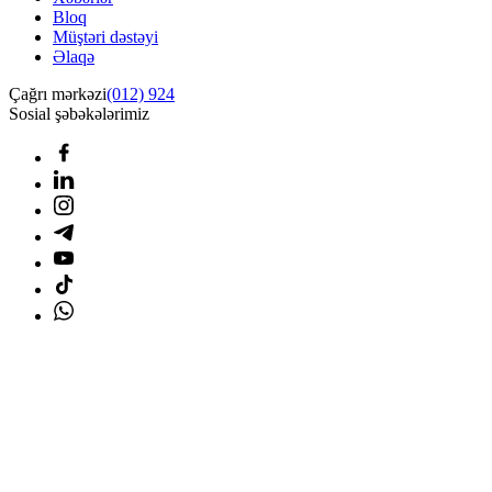
Bloq
Müştəri dəstəyi
Əlaqə
Çağrı mərkəzi
(012) 924
Sosial şəbəkələrimiz