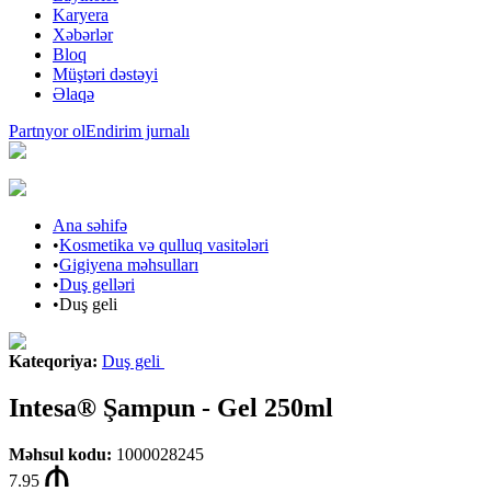
Karyera
Xəbərlər
Bloq
Müştəri dəstəyi
Əlaqə
Partnyor ol
Endirim jurnalı
Ana səhifə
•
Kosmetika və qulluq vasitələri
•
Gigiyena məhsulları
•
Duş gelləri
•
Duş geli
Kateqoriya
:
Duş geli
Intesa® Şampun - Gel 250ml
Məhsul kodu
:
1000028245
7.95