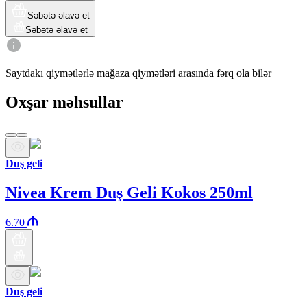
Səbətə əlavə et
Səbətə əlavə et
Saytdakı qiymətlərlə mağaza qiymətləri arasında fərq ola bilər
Oxşar məhsullar
Duş geli
Nivea Krem Duş Geli Kokos 250ml
6.70
Duş geli