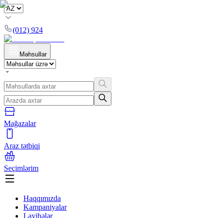
(012) 924
Məhsullar
Mağazalar
Araz tətbiqi
Seçimlərim
Haqqımızda
Kampaniyalar
Layihələr