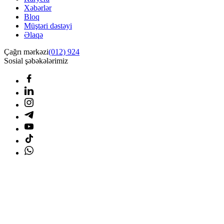
Xəbərlər
Bloq
Müştəri dəstəyi
Əlaqə
Çağrı mərkəzi
(012) 924
Sosial şəbəkələrimiz