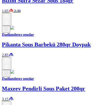
Bizim Süfrə Sezar Sous 184gr
1.65
2.30
Dadlandırıcı souslar
Pikanta Sous Barbekü 280qr Doypak
2.85
Dadlandırıcı souslar
Maxeev Pendirli Sous Paket 200qr
3.15