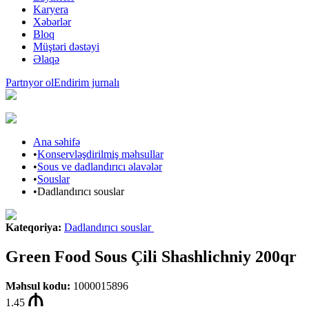
Karyera
Xəbərlər
Bloq
Müştəri dəstəyi
Əlaqə
Partnyor ol
Endirim jurnalı
Ana səhifə
•
Konservləşdirilmiş məhsullar
•
Sous ve dadlandırıcı əlavələr
•
Souslar
•
Dadlandırıcı souslar
Kateqoriya
:
Dadlandırıcı souslar
Green Food Sous Çili Shashlichniy 200qr
Məhsul kodu
:
1000015896
1.45