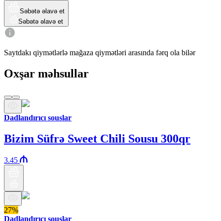
Səbətə əlavə et
Səbətə əlavə et
Saytdakı qiymətlərlə mağaza qiymətləri arasında fərq ola bilər
Oxşar məhsullar
Dadlandırıcı souslar
Bizim Süfrə Sweet Chili Sousu 300qr
3.45
27%
Dadlandırıcı souslar