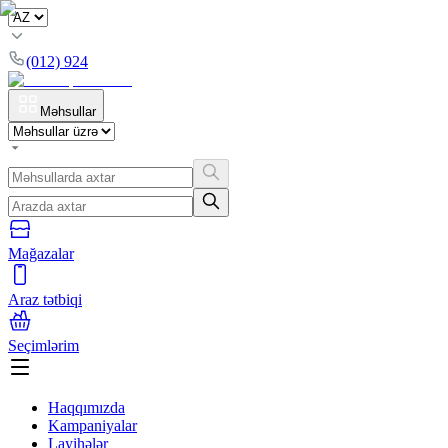
(012) 924
Məhsullar
Mağazalar
Araz tətbiqi
Seçimlərim
Haqqımızda
Kampaniyalar
Layihələr