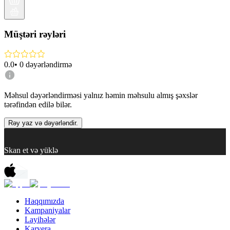
Müştəri rəyləri
0.0
•
0
dəyərləndirmə
Məhsul dəyərləndirməsi yalnız həmin məhsulu almış şəxslər
tərəfindən edilə bilər.
Rəy yaz və dəyərləndir.
Skan et və yüklə
Haqqımızda
Kampaniyalar
Layihələr
Karyera