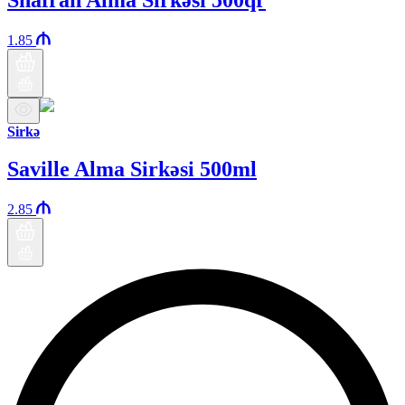
1.85
Sirkə
Saville Alma Sirkəsi 500ml
2.85