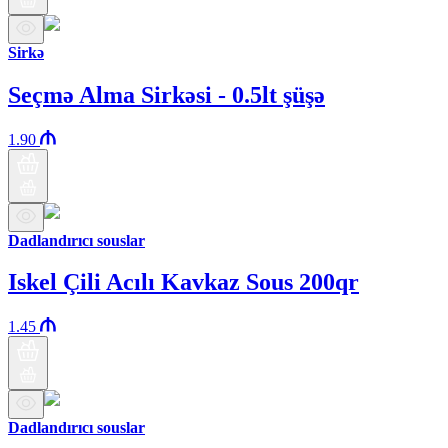
Sirkə
Seçmə Alma Sirkəsi - 0.5lt şüşə
1.90
Dadlandırıcı souslar
Iskel Çili Acılı Kavkaz Sous 200qr
1.45
Dadlandırıcı souslar