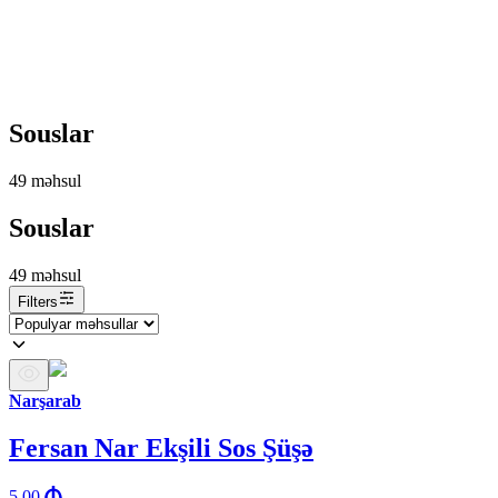
Souslar
49
məhsul
Souslar
49
məhsul
Filters
Narşarab
Fersan Nar Ekşili Sos Şüşə
5.00