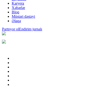
Karyera
Xəbərlər
Bloq
Müştəri dəstəyi
Əlaqə
Partnyor ol
Endirim jurnalı