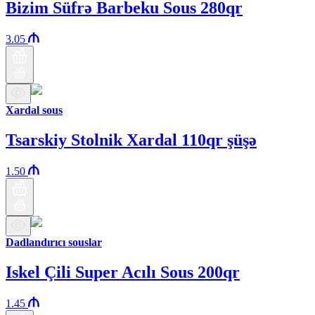
Bizim Süfrə Barbeku Sous 280qr
3.05
Xardal sous
Tsarskiy Stolnik Xardal 110qr şüşə
1.50
Dadlandırıcı souslar
Iskel Çili Super Acılı Sous 200qr
1.45