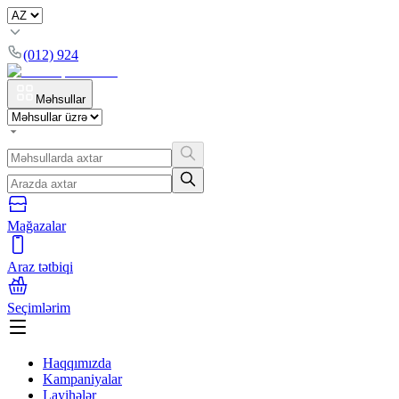
(012) 924
Məhsullar
Mağazalar
Araz tətbiqi
Seçimlərim
Haqqımızda
Kampaniyalar
Layihələr