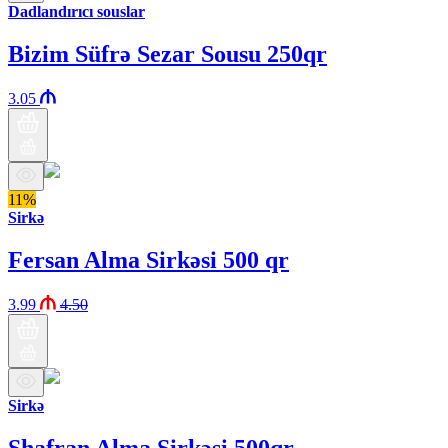
Dadlandırıcı souslar
Bizim Süfrə Sezar Sousu 250qr
3.05
11%
Sirkə
Fersan Alma Sirkəsi 500 qr
3.99
4.50
Sirkə
Shafran Alma Sirkəsi 500qr