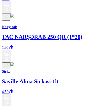
Araz brendi
Narşarab
TAC NARŞƏRAB 250 QR (1*20)
1.95
Sirkə
Saville Alma Sirkəsi 1lt
4.50