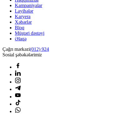
Kampaniyalar
Layihələr
Karyera
Xəbərlər
Bloq
Müştəri dəstəyi
Əlaqə
Çağrı mərkəzi
(012) 924
Sosial şəbəkələrimiz