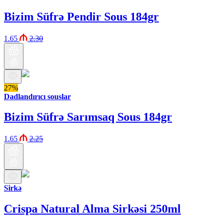
Bizim Süfrə Pendir Sous 184gr
1.65
2.30
27%
Dadlandırıcı souslar
Bizim Süfrə Sarımsaq Sous 184gr
1.65
2.25
Sirkə
Crispa Natural Alma Sirkəsi 250ml