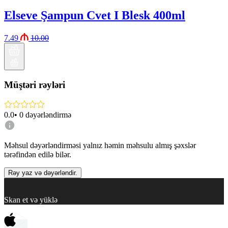
Elseve Şampun Cvet I Blesk 400ml
7.49
10.00
Müştəri rəyləri
0.0
•
0
dəyərləndirmə
Məhsul dəyərləndirməsi yalnız həmin məhsulu almış şəxslər
tərəfindən edilə bilər.
Rəy yaz və dəyərləndir.
Skan et və yüklə