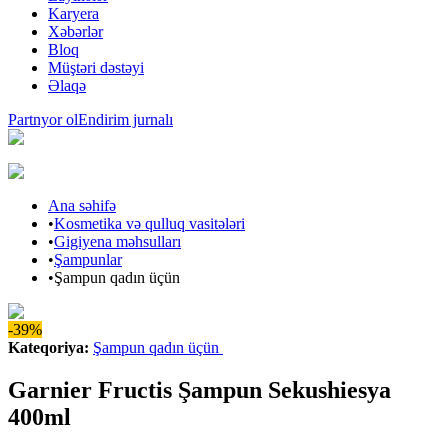
Karyera
Xəbərlər
Bloq
Müştəri dəstəyi
Əlaqə
Partnyor ol
Endirim jurnalı
Ana səhifə
•
Kosmetika və qulluq vasitələri
•
Gigiyena məhsulları
•
Şampunlar
•
Şampun qadın üçün
-39%
Kateqoriya
:
Şampun qadın üçün
Garnier Fructis Şampun Sekushiesya
400ml