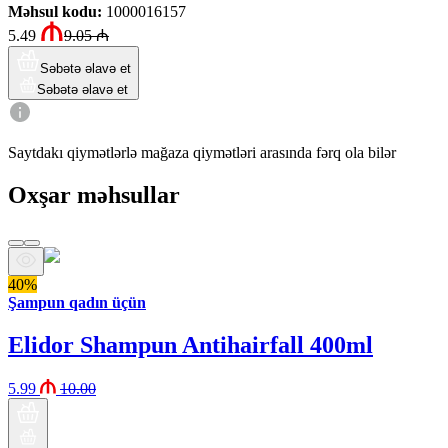
Məhsul kodu
:
1000016157
5.49
9.05
₼
Səbətə əlavə et
Səbətə əlavə et
Saytdakı qiymətlərlə mağaza qiymətləri arasında fərq ola bilər
Oxşar məhsullar
40%
Şampun qadın üçün
Elidor Shampun Antihairfall 400ml
5.99
10.00