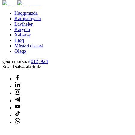
Haqqımızda
Kampaniyalar
Layihələr
Karyera
Xəbərlər
Bloq
Müştəri dəstəyi
Əlaqə
Çağrı mərkəzi
(012) 924
Sosial şəbəkələrimiz