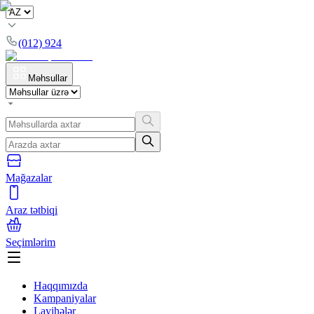
(012) 924
Məhsullar
Mağazalar
Araz tətbiqi
Seçimlərim
Haqqımızda
Kampaniyalar
Layihələr