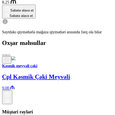
8.25
Səbətə əlavə et
Səbətə əlavə et
Saytdakı qiymətlərlə mağaza qiymətləri arasında fərq ola bilər
Oxşar məhsullar
Kəsmik meyvəli çəki
Cpl Kəsmik Çəki Meyvəli
9.00
Müştəri rəyləri