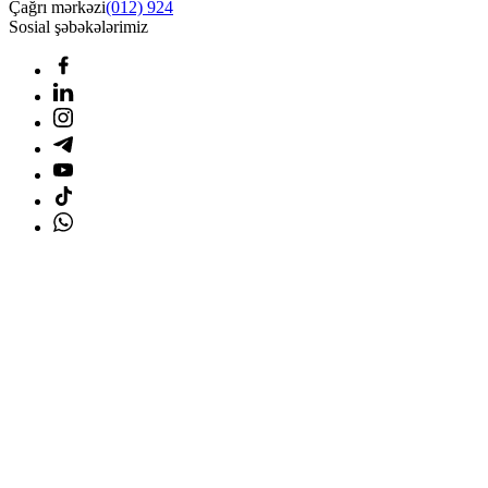
Çağrı mərkəzi
(012) 924
Sosial şəbəkələrimiz
Ana səhifə
Məhsullar