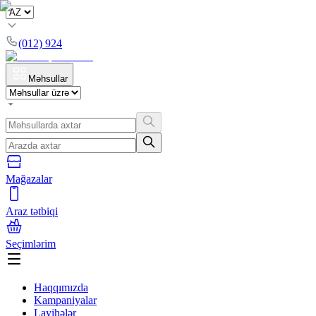
(012) 924
Məhsullar
Mağazalar
Araz tətbiqi
Seçimlərim
Haqqımızda
Kampaniyalar
Layihələr