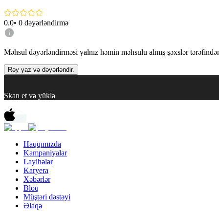
0.0
•
0
dəyərləndirmə
Məhsul dəyərləndirməsi yalnız həmin məhsulu almış şəxslər tərəfindən 
Rəy yaz və dəyərləndir.
Skan et və yüklə
Haqqımızda
Kampaniyalar
Layihələr
Karyera
Xəbərlər
Bloq
Müştəri dəstəyi
Əlaqə