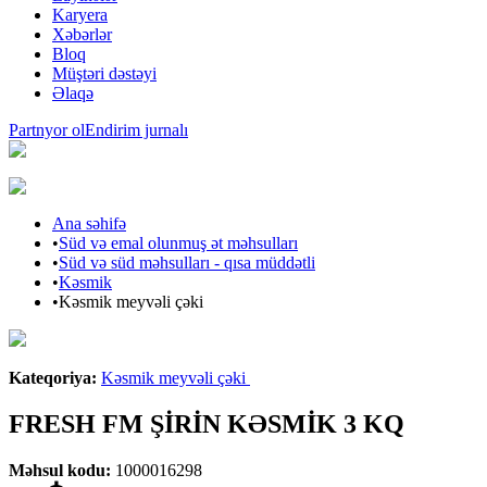
Karyera
Xəbərlər
Bloq
Müştəri dəstəyi
Əlaqə
Partnyor ol
Endirim jurnalı
Ana səhifə
•
Süd və emal olunmuş ət məhsulları
•
Süd və süd məhsulları - qısa müddətli
•
Kəsmik
•
Kəsmik meyvəli çəki
Araz brendi
Kateqoriya
:
Kəsmik meyvəli çəki
FRESH FM ŞİRİN KƏSMİK 3 KQ
Məhsul kodu
:
1000016298