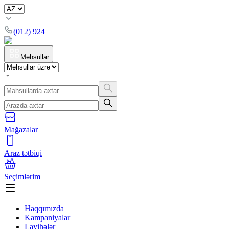
(012) 924
Məhsullar
Mağazalar
Araz tətbiqi
Seçimlərim
Haqqımızda
Kampaniyalar
Layihələr