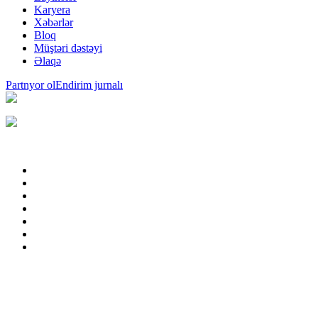
Karyera
Xəbərlər
Bloq
Müştəri dəstəyi
Əlaqə
Partnyor ol
Endirim jurnalı