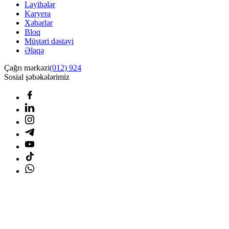
Layihələr
Karyera
Xəbərlər
Bloq
Müştəri dəstəyi
Əlaqə
Çağrı mərkəzi
(012) 924
Sosial şəbəkələrimiz