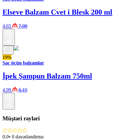
Elseve Balzam Cvet i Blesk 200 ml
4.65
7.00
19%
Saç üçün balzamlar
İpek Şampun Balzam 750ml
4.99
6.15
Müştəri rəyləri
0.0
•
0
dəyərləndirmə