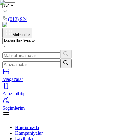
(012) 924
Məhsullar
Mağazalar
Araz tətbiqi
Seçimlərim
Haqqımızda
Kampaniyalar
Layihələr