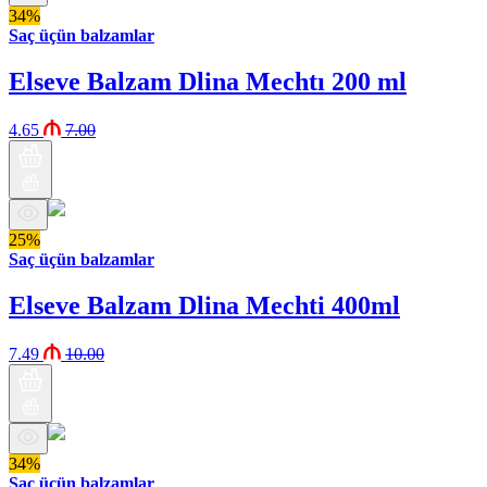
34%
Saç üçün balzamlar
Elseve Balzam Dlina Mechtı 200 ml
4.65
7.00
25%
Saç üçün balzamlar
Elseve Balzam Dlina Mechti 400ml
7.49
10.00
34%
Saç üçün balzamlar