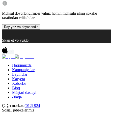
Məhsul dəyərləndirməsi yalnız həmin məhsulu almış şəxslər
tərəfindən edilə bilər.
Rəy yaz və dəyərləndir.
Skan et və yüklə
Haqqımızda
Kampaniyalar
Layihələr
Karyera
Xəbərlər
Bloq
Müştəri dəstəyi
Əlaqə
Çağrı mərkəzi
(012) 924
Sosial şəbəkələrimiz