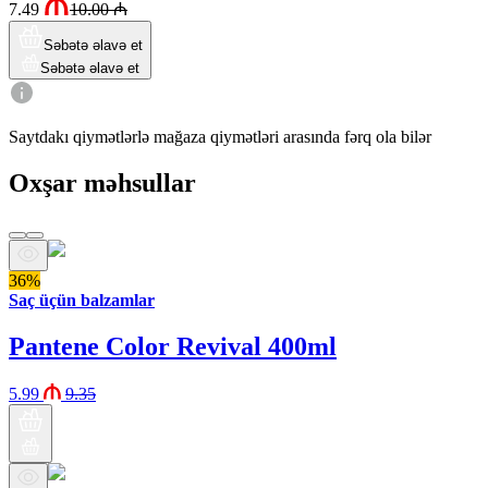
7.49
10.00
₼
Səbətə əlavə et
Səbətə əlavə et
Saytdakı qiymətlərlə mağaza qiymətləri arasında fərq ola bilər
Oxşar məhsullar
36%
Saç üçün balzamlar
Pantene Color Revival 400ml
5.99
9.35