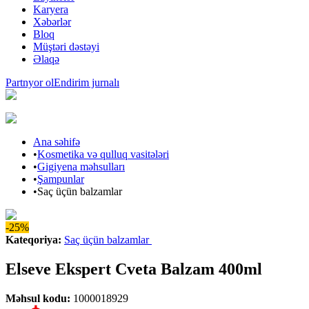
Karyera
Xəbərlər
Bloq
Müştəri dəstəyi
Əlaqə
Partnyor ol
Endirim jurnalı
Ana səhifə
•
Kosmetika və qulluq vasitələri
•
Gigiyena məhsulları
•
Şampunlar
•
Saç üçün balzamlar
-25%
Kateqoriya
:
Saç üçün balzamlar
Elseve Ekspert Cveta Balzam 400ml
Məhsul kodu
:
1000018929