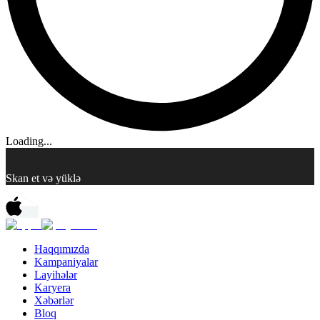
Loading...
Skan et və yüklə
Haqqımızda
Kampaniyalar
Layihələr
Karyera
Xəbərlər
Bloq