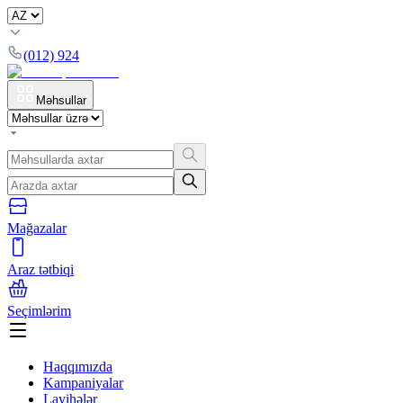
(012) 924
Məhsullar
Mağazalar
Araz tətbiqi
Seçimlərim
Haqqımızda
Kampaniyalar
Layihələr