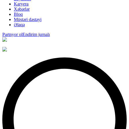
Karyera
Xəbərlər
Bloq
Müştəri dəstəyi
Əlaqə
Partnyor ol
Endirim jurnalı