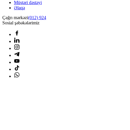
Müştəri dəstəyi
Əlaqə
Çağrı mərkəzi
(012) 924
Sosial şəbəkələrimiz