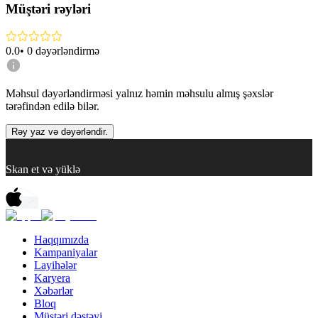
Müştəri rəyləri
0.0
•
0
dəyərləndirmə
Məhsul dəyərləndirməsi yalnız həmin məhsulu almış şəxslər
tərəfindən edilə bilər.
Rəy yaz və dəyərləndir.
Skan et və yüklə
Haqqımızda
Kampaniyalar
Layihələr
Karyera
Xəbərlər
Bloq
Müştəri dəstəyi