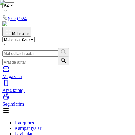
(012) 924
Məhsullar
Mağazalar
Araz tətbiqi
Seçimlərim
Haqqımızda
Kampaniyalar
Layihələr