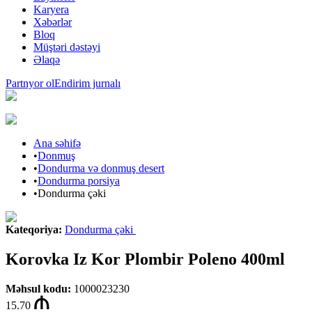
Karyera
Xəbərlər
Bloq
Müştəri dəstəyi
Əlaqə
Partnyor ol
Endirim jurnalı
Ana səhifə
•
Donmuş
•
Dondurma və donmuş desert
•
Dondurma porsiya
•
Dondurma çəki
Kateqoriya
:
Dondurma çəki
Korovka Iz Kor Plombir Poleno 400ml
Məhsul kodu
:
1000023230
15.70