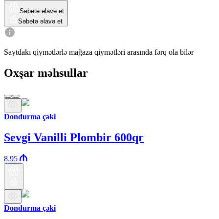
Səbətə əlavə et
Səbətə əlavə et
Saytdakı qiymətlərlə mağaza qiymətləri arasında fərq ola bilər
Oxşar məhsullar
Dondurma çəki
Sevgi Vanilli Plombir 600qr
8.95
Dondurma çəki