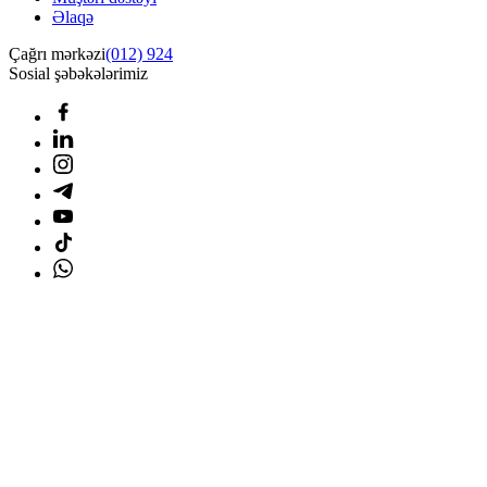
Əlaqə
Çağrı mərkəzi
(012) 924
Sosial şəbəkələrimiz