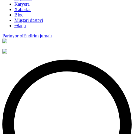
Karyera
Xəbərlər
Bloq
Müştəri dəstəyi
Əlaqə
Partnyor ol
Endirim jurnalı