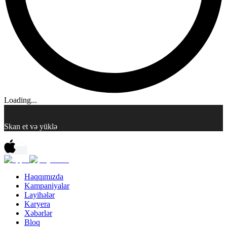
Loading...
Skan et və yüklə
Haqqımızda
Kampaniyalar
Layihələr
Karyera
Xəbərlər
Bloq