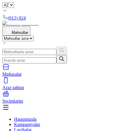
(012) 924
Məhsullar
Mağazalar
Araz tətbiqi
Seçimlərim
Haqqımızda
Kampaniyalar
Layihələr