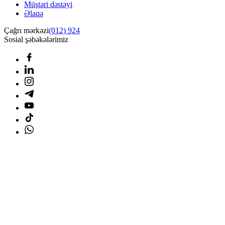
Müştəri dəstəyi
Əlaqə
Çağrı mərkəzi
(012) 924
Sosial şəbəkələrimiz