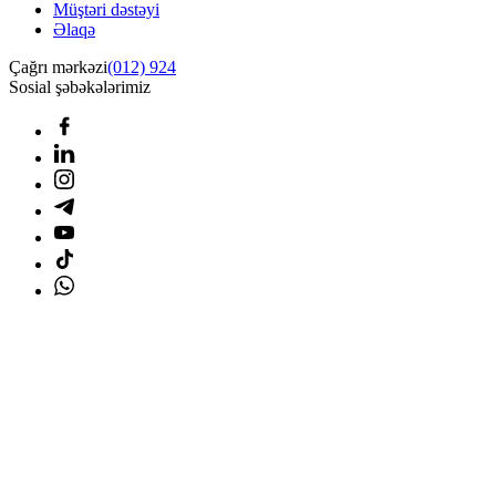
Müştəri dəstəyi
Əlaqə
Çağrı mərkəzi
(012) 924
Sosial şəbəkələrimiz