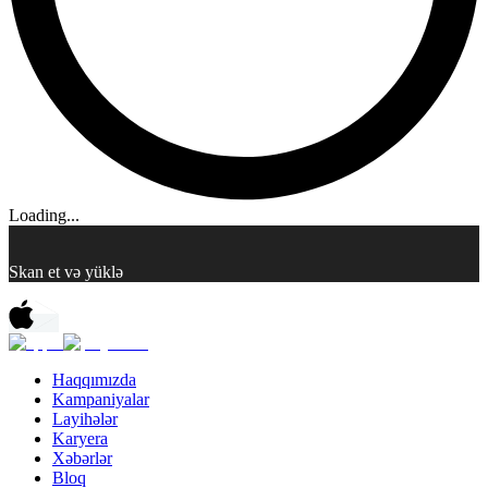
Loading...
Skan et və yüklə
Haqqımızda
Kampaniyalar
Layihələr
Karyera
Xəbərlər
Bloq