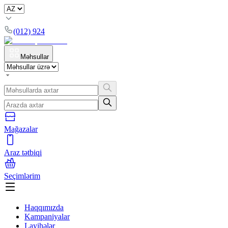
(012) 924
Məhsullar
Mağazalar
Araz tətbiqi
Seçimlərim
Haqqımızda
Kampaniyalar
Layihələr