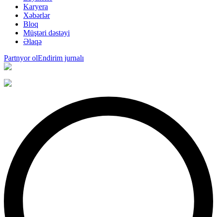
Karyera
Xəbərlər
Bloq
Müştəri dəstəyi
Əlaqə
Partnyor ol
Endirim jurnalı