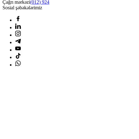
Çağrı mərkəzi
(012) 924
Sosial şəbəkələrimiz
Ana səhifə
Məhsullar