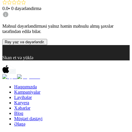
0.0
•
0
dəyərləndirmə
Məhsul dəyərləndirməsi yalnız həmin məhsulu almış şəxslər
tərəfindən edilə bilər.
Rəy yaz və dəyərləndir.
Skan et və yüklə
Haqqımızda
Kampaniyalar
Layihələr
Karyera
Xəbərlər
Bloq
Müştəri dəstəyi
Əlaqə