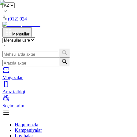
(012) 924
Məhsullar
Mağazalar
Araz tətbiqi
Seçimlərim
Haqqımızda
Kampaniyalar
Layihələr