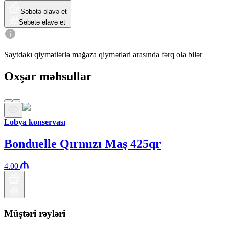
Səbətə əlavə et
Səbətə əlavə et
Saytdakı qiymətlərlə mağaza qiymətləri arasında fərq ola bilər
Oxşar məhsullar
Lobya konservası
Bonduelle Qırmızı Maş 425qr
4.00
Müştəri rəyləri