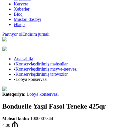
Karyera
Xəbərlər
Bloq
Müştəri dəstəyi
Əlaqə
Partnyor ol
Endirim jurnalı
Ana səhifə
•
Konservləşdirilmiş məhsullar
•
Konservləşdirilmiş meyvə-tərəvəz
•
Konservləşdirilmiş tərəvəzlər
•
Lobya konservası
Kateqoriya
:
Lobya konservası
Bonduelle Yaşıl Fasol Teneke 425qr
Məhsul kodu
:
1000007344
4.00