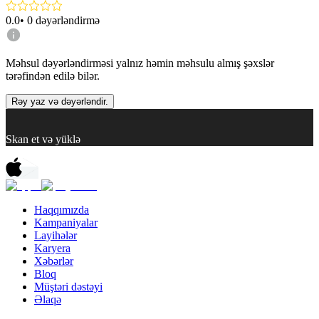
0.0
•
0
dəyərləndirmə
Məhsul dəyərləndirməsi yalnız həmin məhsulu almış şəxslər
tərəfindən edilə bilər.
Rəy yaz və dəyərləndir.
Skan et və yüklə
Haqqımızda
Kampaniyalar
Layihələr
Karyera
Xəbərlər
Bloq
Müştəri dəstəyi
Əlaqə