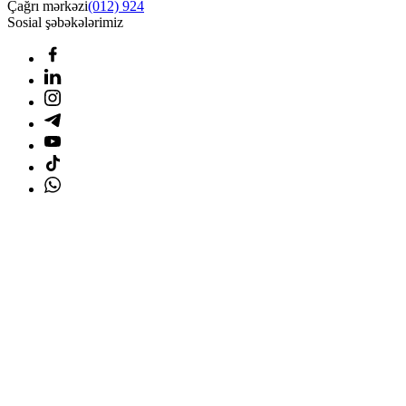
Çağrı mərkəzi
(012) 924
Sosial şəbəkələrimiz
Ana səhifə
Məhsullar