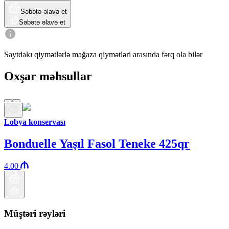
Səbətə əlavə et
Səbətə əlavə et
Saytdakı qiymətlərlə mağaza qiymətləri arasında fərq ola bilər
Oxşar məhsullar
Lobya konservası
Bonduelle Yaşıl Fasol Teneke 425qr
4.00
Müştəri rəyləri