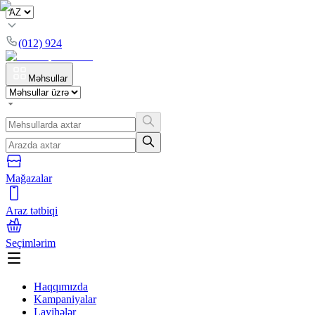
(012) 924
Məhsullar
Mağazalar
Araz tətbiqi
Seçimlərim
Haqqımızda
Kampaniyalar
Layihələr