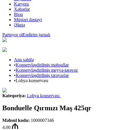
Karyera
Xəbərlər
Bloq
Müştəri dəstəyi
Əlaqə
Partnyor ol
Endirim jurnalı
Ana səhifə
•
Konservləşdirilmiş məhsullar
•
Konservləşdirilmiş meyvə-tərəvəz
•
Konservləşdirilmiş tərəvəzlər
•
Lobya konservası
Kateqoriya
:
Lobya konservası
Bonduelle Qırmızı Maş 425qr
Məhsul kodu
:
1000007346
4.00