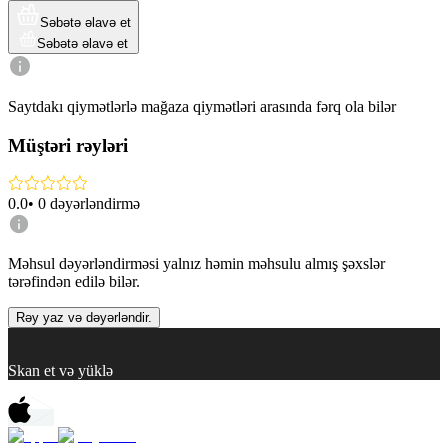
Səbətə əlavə et
Səbətə əlavə et
Saytdakı qiymətlərlə mağaza qiymətləri arasında fərq ola bilər
Müştəri rəyləri
0.0
•
0
dəyərləndirmə
Məhsul dəyərləndirməsi yalnız həmin məhsulu almış şəxslər
tərəfindən edilə bilər.
Rəy yaz və dəyərləndir.
Skan et və yüklə