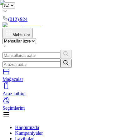
(012) 924
Məhsullar
Mağazalar
Araz tətbiqi
Seçimlərim
Haqqımızda
Kampaniyalar
Layihələr