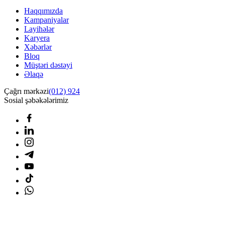
Haqqımızda
Kampaniyalar
Layihələr
Karyera
Xəbərlər
Bloq
Müştəri dəstəyi
Əlaqə
Çağrı mərkəzi
(012) 924
Sosial şəbəkələrimiz