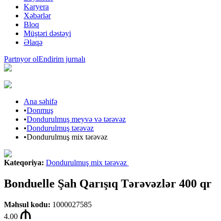
Karyera
Xəbərlər
Bloq
Müştəri dəstəyi
Əlaqə
Partnyor ol
Endirim jurnalı
Ana səhifə
•
Donmuş
•
Dondurulmuş meyvə və tərəvəz
•
Dondurulmuş tərəvəz
•
Dondurulmuş mix tərəvəz
Kateqoriya
:
Dondurulmuş mix tərəvəz
Bonduelle Şah Qarışıq Tərəvəzlər 400 qr
Məhsul kodu
:
1000027585
4.00