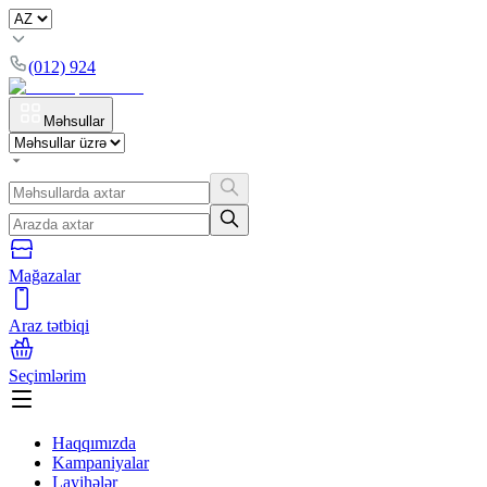
(012) 924
Məhsullar
Mağazalar
Araz tətbiqi
Seçimlərim
Haqqımızda
Kampaniyalar
Layihələr