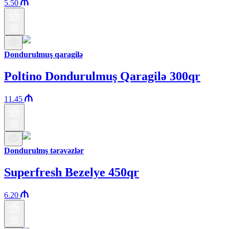
5.50
Dondurulmuş qaragilə
Poltino Dondurulmuş Qaragilə 300qr
11.45
Dondurulmş tərəvəzlər
Superfresh Bezelye 450qr
6.20