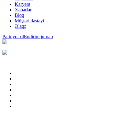
Karyera
Xəbərlər
Bloq
Müştəri dəstəyi
Əlaqə
Partnyor ol
Endirim jurnalı