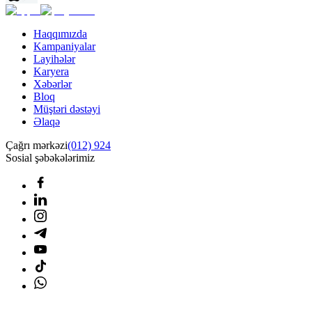
Haqqımızda
Kampaniyalar
Layihələr
Karyera
Xəbərlər
Bloq
Müştəri dəstəyi
Əlaqə
Çağrı mərkəzi
(012) 924
Sosial şəbəkələrimiz