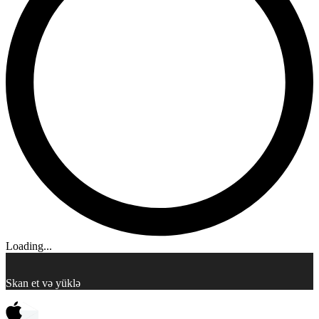
Loading...
Skan et və yüklə