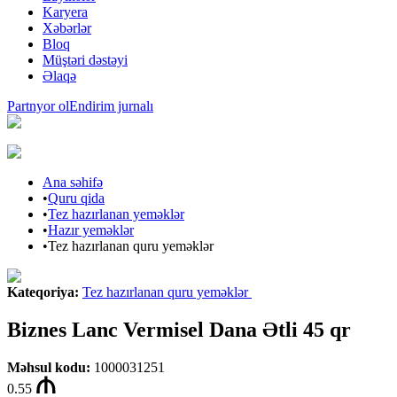
Karyera
Xəbərlər
Bloq
Müştəri dəstəyi
Əlaqə
Partnyor ol
Endirim jurnalı
Ana səhifə
•
Quru qida
•
Tez hazırlanan yeməklər
•
Hazır yeməklər
•
Tez hazırlanan quru yeməklər
Kateqoriya
:
Tez hazırlanan quru yeməklər
Biznes Lanc Vermisel Dana Ətli 45 qr
Məhsul kodu
:
1000031251
0.55