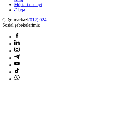
Müştəri dəstəyi
Əlaqə
Çağrı mərkəzi
(012) 924
Sosial şəbəkələrimiz