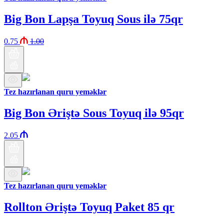
Big Bon Lapşa Toyuq Sous ilə 75qr
0.75
1.00
Tez hazırlanan quru yeməklər
Big Bon Əriştə Sous Toyuq ilə 95qr
2.05
Tez hazırlanan quru yeməklər
Rollton Əriştə Toyuq Paket 85 qr