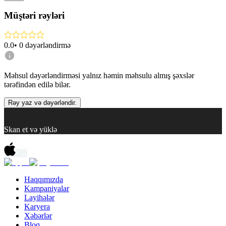
Müştəri rəyləri
0.0
•
0
dəyərləndirmə
Məhsul dəyərləndirməsi yalnız həmin məhsulu almış şəxslər
tərəfindən edilə bilər.
Rəy yaz və dəyərləndir.
Skan et və yüklə
Haqqımızda
Kampaniyalar
Layihələr
Karyera
Xəbərlər
Bloq