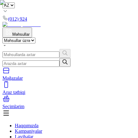
(012) 924
Məhsullar
Mağazalar
Araz tətbiqi
Seçimlərim
Haqqımızda
Kampaniyalar
Layihələr