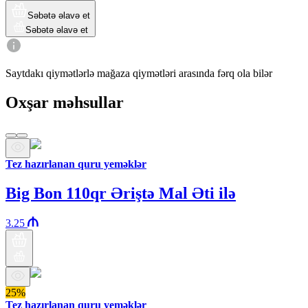
Səbətə əlavə et
Səbətə əlavə et
Saytdakı qiymətlərlə mağaza qiymətləri arasında fərq ola bilər
Oxşar məhsullar
Tez hazırlanan quru yeməklər
Big Bon 110qr Əriştə Mal Əti ilə
3.25
25%
Tez hazırlanan quru yeməklər