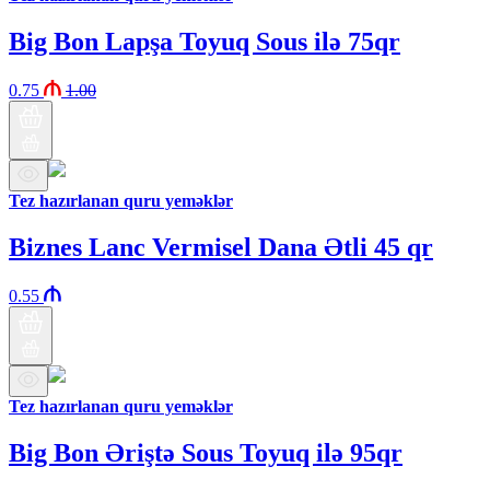
Big Bon Lapşa Toyuq Sous ilə 75qr
0.75
1.00
Tez hazırlanan quru yeməklər
Biznes Lanc Vermisel Dana Ətli 45 qr
0.55
Tez hazırlanan quru yeməklər
Big Bon Əriştə Sous Toyuq ilə 95qr