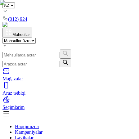
(012) 924
Məhsullar
Mağazalar
Araz tətbiqi
Seçimlərim
Haqqımızda
Kampaniyalar
Layihələr