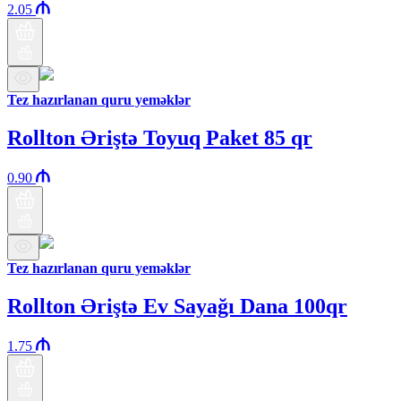
2.05
Tez hazırlanan quru yeməklər
Rollton Əriştə Toyuq Paket 85 qr
0.90
Tez hazırlanan quru yeməklər
Rollton Əriştə Ev Sayağı Dana 100qr
1.75