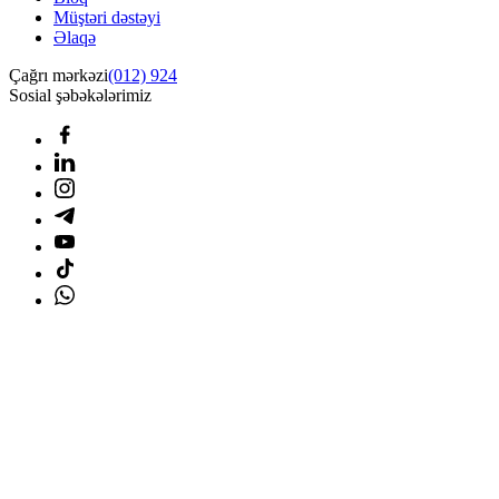
Müştəri dəstəyi
Əlaqə
Çağrı mərkəzi
(012) 924
Sosial şəbəkələrimiz