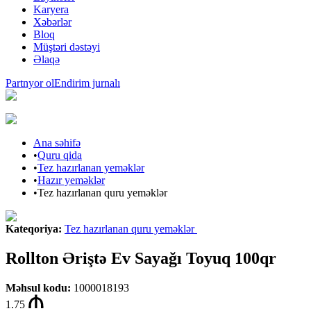
Karyera
Xəbərlər
Bloq
Müştəri dəstəyi
Əlaqə
Partnyor ol
Endirim jurnalı
Ana səhifə
•
Quru qida
•
Tez hazırlanan yeməklər
•
Hazır yeməklər
•
Tez hazırlanan quru yeməklər
Kateqoriya
:
Tez hazırlanan quru yeməklər
Rollton Əriştə Ev Sayağı Toyuq 100qr
Məhsul kodu
:
1000018193
1.75