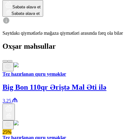
Səbətə əlavə et
Səbətə əlavə et
Saytdakı qiymətlərlə mağaza qiymətləri arasında fərq ola bilər
Oxşar məhsullar
Tez hazırlanan quru yeməklər
Big Bon 110qr Əriştə Mal Əti ilə
3.25
25%
Tez hazırlanan quru yeməklər