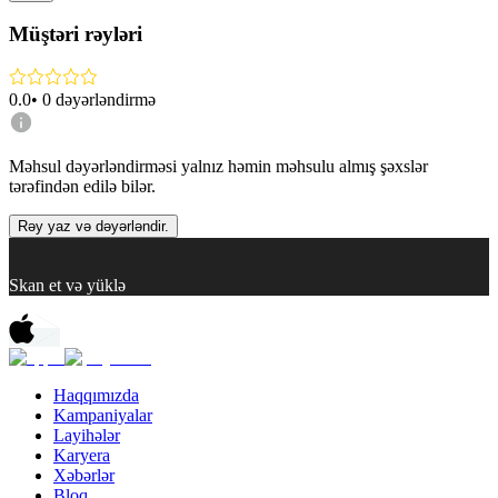
Müştəri rəyləri
0.0
•
0
dəyərləndirmə
Məhsul dəyərləndirməsi yalnız həmin məhsulu almış şəxslər
tərəfindən edilə bilər.
Rəy yaz və dəyərləndir.
Skan et və yüklə
Haqqımızda
Kampaniyalar
Layihələr
Karyera
Xəbərlər
Bloq