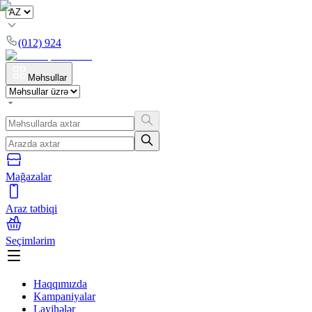
(012) 924
Məhsullar
Mağazalar
Araz tətbiqi
Seçimlərim
Haqqımızda
Kampaniyalar
Layihələr