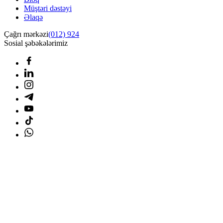
Müştəri dəstəyi
Əlaqə
Çağrı mərkəzi
(012) 924
Sosial şəbəkələrimiz