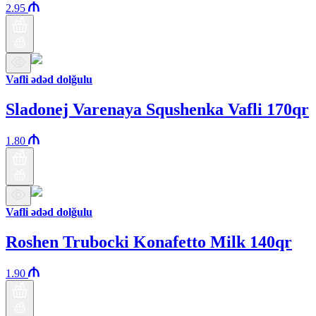
2.95
Vafli ədəd dolğulu
Sladonej Varenaya Squshenka Vafli 170qr
1.80
Vafli ədəd dolğulu
Roshen Trubocki Konafetto Milk 140qr
1.90