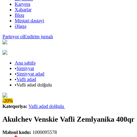
Karyera
Xəbərlər
Bloq
Müştəri dəstəyi
Əlaqə
Partnyor ol
Endirim jurnalı
Ana səhifə
•
Şirniyyat
•
Şirniyyat ədəd
•
Vafli ədəd
•
Vafli ədəd dolğulu
-20%
Kateqoriya
:
Vafli ədəd dolğulu
Akulchev Venskie Vafli Zemlyanika 400qr
Məhsul kodu
:
1000095578