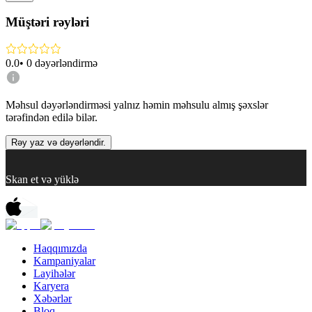
Müştəri rəyləri
0.0
•
0
dəyərləndirmə
Məhsul dəyərləndirməsi yalnız həmin məhsulu almış şəxslər
tərəfindən edilə bilər.
Rəy yaz və dəyərləndir.
Skan et və yüklə
Haqqımızda
Kampaniyalar
Layihələr
Karyera
Xəbərlər
Bloq