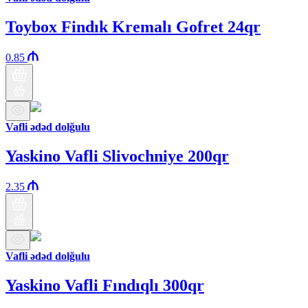
Toybox Findık Kremalı Gofret 24qr
0.85
Vafli ədəd dolğulu
Yaskino Vafli Slivochniye 200qr
2.35
Vafli ədəd dolğulu
Yaskino Vafli Fındıqlı 300qr