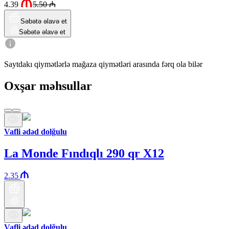
4.39
5.50
₼
Səbətə əlavə et
Səbətə əlavə et
Saytdakı qiymətlərlə mağaza qiymətləri arasında fərq ola bilər
Oxşar məhsullar
Vafli ədəd dolğulu
La Monde Fındıqlı 290 qr X12
2.35
Vafli ədəd dolğulu