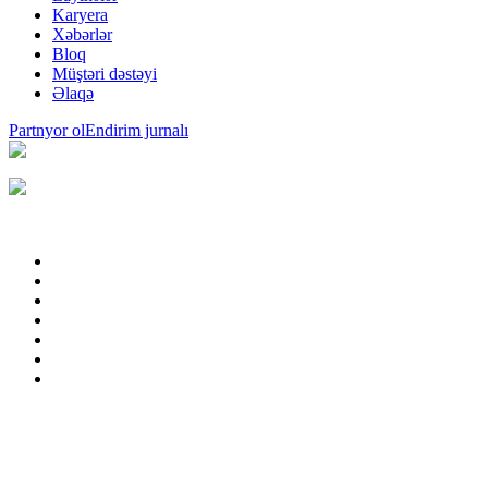
Karyera
Xəbərlər
Bloq
Müştəri dəstəyi
Əlaqə
Partnyor ol
Endirim jurnalı