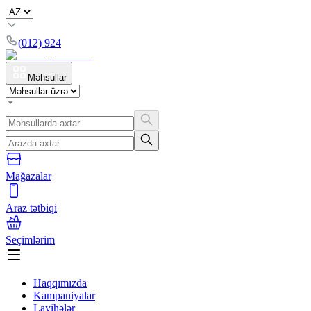
(012) 924
Məhsullar
Mağazalar
Araz tətbiqi
Seçimlərim
Haqqımızda
Kampaniyalar
Layihələr