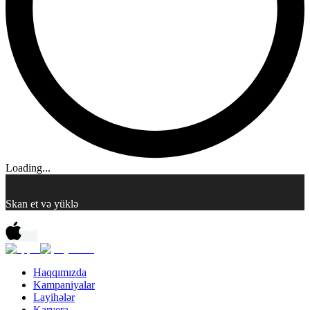
Loading...
Skan et və yüklə
Haqqımızda
Kampaniyalar
Layihələr
Karyera