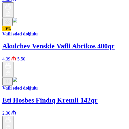
20%
Vafli ədəd dolğulu
Akulchev Venskie Vafli Abrikos 400qr
4.39
5.50
Vafli ədəd dolğulu
Eti Hosbes Findıq Kremli 142qr
2.30