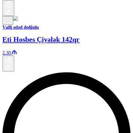
Vafli ədəd dolğulu
Eti Hosbes Çiyələk 142qr
2.30