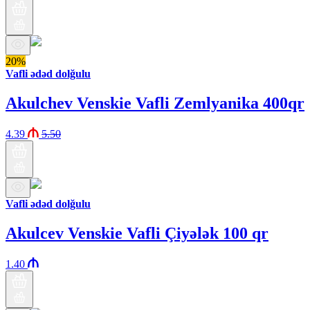
20%
Vafli ədəd dolğulu
Akulchev Venskie Vafli Zemlyanika 400qr
4.39
5.50
Vafli ədəd dolğulu
Akulcev Venskie Vafli Çiyələk 100 qr
1.40