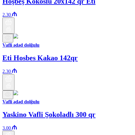
Hoşbeş Kokoslu 20x142 qr Eti
2.30
Vafli ədəd dolğulu
Eti Hosbes Kakao 142qr
2.30
Vafli ədəd dolğulu
Yaskino Vafli Şokoladlı 300 qr
3.00