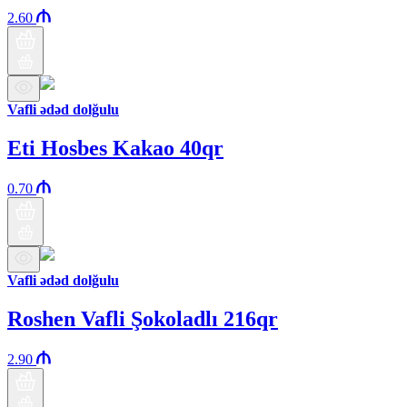
2.60
Vafli ədəd dolğulu
Eti Hosbes Kakao 40qr
0.70
Vafli ədəd dolğulu
Roshen Vafli Şokoladlı 216qr
2.90