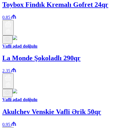
Toybox Findık Kremalı Gofret 24qr
0.85
Vafli ədəd dolğulu
La Monde Şokoladlı 290qr
2.35
Vafli ədəd dolğulu
Akulchev Venskie Vafli Ərik 50qr
0.95