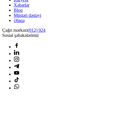
Xəbərlər
Bloq
Müştəri dəstəyi
Əlaqə
Çağrı mərkəzi
(012) 924
Sosial şəbəkələrimiz