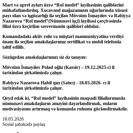
Mart və aprel ayları üzrə “Rol model” layihəsinin qaliblərini
mükafatlandırdıq. Xocavənd mağazamızın uğurlarında xüsusi
payı olan və işgüzarlığı ilə seçilən Mövsüm İsmayılov və Rəbiyyə
Nazarova “Rol model”(Nümunəvi işçi) layihəsi çərçivəsində
filial üzrə keçirilən səsvermənin qalibləri oldular.
Komandadakı aktiv rolu və müştəri məmnuniyyətinə verdiyi
önəm ilə seçilən əməkdaşlarımız sertifikat və mobil telefonla
təltif edilib.
Sözügedən əməkdaşlarımızı siz də tanıyın:
Mövsüm İsmayılov Polad oğlu (Kassir) – 19.12.2025-ci il
tarixindən şirkətimizdə çalışır.
Rəbiyyə Nazarova Habil qızı (Satıcı) - 18.03.2026- cı il
tarixindən şirkətimizdə çalışır.
Qeyd edək ki, “Rol model” layihəsinin məqsədi filiallarımızda
nümunəvi əməkdaşların əməyini dəyərləndirmək, onların
motivasiyasını artırmaq və komanda ruhunu gücləndirməkdir.
18.05.2026
Sosial şəbəkədə paylaş