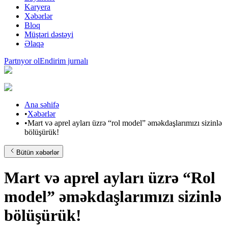
Karyera
Xəbərlər
Bloq
Müştəri dəstəyi
Əlaqə
Partnyor ol
Endirim jurnalı
Ana səhifə
•
Xəbərlər
•
Mart və aprel ayları üzrə “rol model” əməkdaşlarımızı sizinlə
bölüşürük!
Bütün xəbərlər
Mart və aprel ayları üzrə “Rol
model” əməkdaşlarımızı sizinlə
bölüşürük!