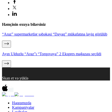
Həmçinin oxuya bilərsiniz
“Araz” supermarketlər şəbəkəsi “Dayaq” mükafatına layiq görülüb
Ayın Ulduzlu “Araz”ı “Torqovaya” 2 Ekspres mağazası seçildi
Skan et və yüklə
Haqqımızda
Kampaniyalar
Layihələr