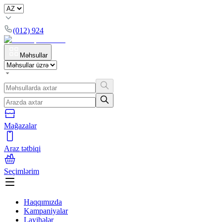
(012) 924
Məhsullar
Mağazalar
Araz tətbiqi
Seçimlərim
Haqqımızda
Kampaniyalar
Layihələr