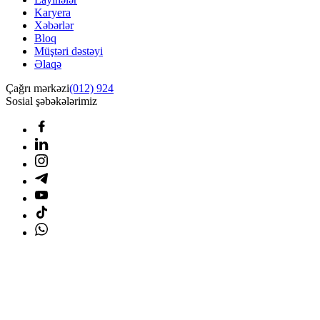
Karyera
Xəbərlər
Bloq
Müştəri dəstəyi
Əlaqə
Çağrı mərkəzi
(012) 924
Sosial şəbəkələrimiz