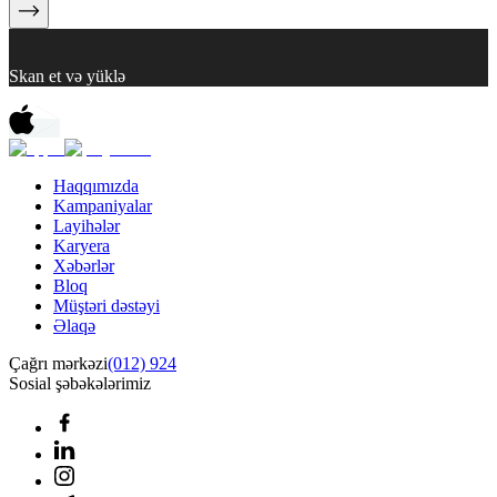
Skan et və yüklə
Haqqımızda
Kampaniyalar
Layihələr
Karyera
Xəbərlər
Bloq
Müştəri dəstəyi
Əlaqə
Çağrı mərkəzi
(012) 924
Sosial şəbəkələrimiz