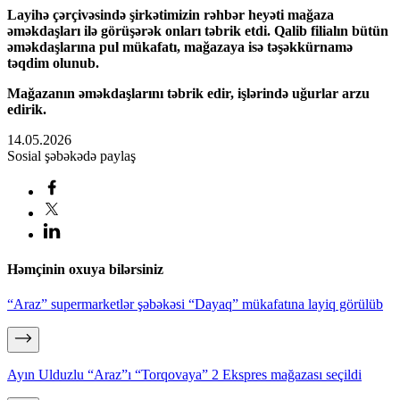
Layihə çərçivəsində şirkətimizin rəhbər heyəti mağaza
əməkdaşları ilə görüşərək onları təbrik etdi. Qalib filialın bütün
əməkdaşlarına pul mükafatı, mağazaya isə təşəkkürnamə
təqdim olunub.
Mağazanın əməkdaşlarını təbrik edir, işlərində uğurlar arzu
edirik.
14.05.2026
Sosial şəbəkədə paylaş
Həmçinin oxuya bilərsiniz
“Araz” supermarketlər şəbəkəsi “Dayaq” mükafatına layiq görülüb
Ayın Ulduzlu “Araz”ı “Torqovaya” 2 Ekspres mağazası seçildi