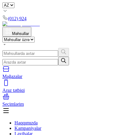
(012) 924
Məhsullar
Mağazalar
Araz tətbiqi
Seçimlərim
Haqqımızda
Kampaniyalar
Layihələr