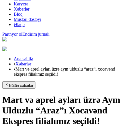
Karyera
Xəbərlər
Bloq
Müştəri dəstəyi
Əlaqə
Partnyor ol
Endirim jurnalı
Ana səhifə
•
Xəbərlər
•
Mart və aprel ayları üzrə ayın ulduzlu “araz”ı xocavənd
ekspres filialımız seçildi!
Bütün xəbərlər
Mart və aprel ayları üzrə Ayın
Ulduzlu “Araz”ı Xocavənd
Ekspres filialımız seçildi!