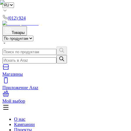
(012) 924
Товары
Магазины
Приложение Araz
Мой выбор
О нас
Кампании
Проекты