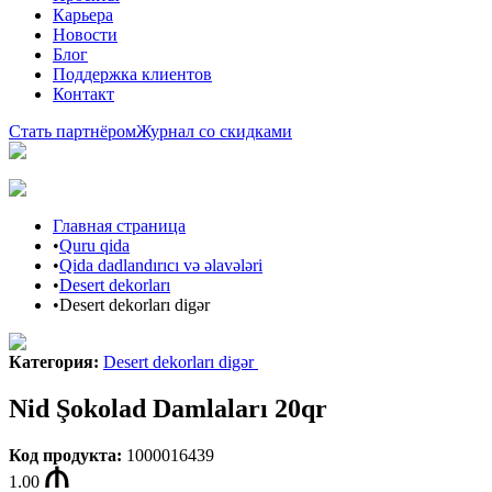
Карьера
Новости
Блог
Поддержка клиентов
Контакт
Стать партнёром
Журнал со скидками
Главная страница
•
Quru qida
•
Qida dadlandırıcı və əlavələri
•
Desert dekorları
•
Desert dekorları digər
Категория
:
Desert dekorları digər
Nid Şokolad Damlaları 20qr
Код продукта
:
1000016439
1.00