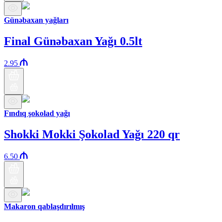
Günəbaxan yağları
Final Günəbaxan Yağı 0.5lt
2.95
Fındıq şokolad yağı
Shokki Mokki Şokolad Yağı 220 qr
6.50
Makaron qablaşdırılmış