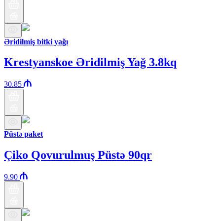
Əridilmiş bitki yağı
Krestyanskoe Əridilmiş Yağ 3.8kq
30.85
Püstə paket
Çiko Qovurulmuş Püstə 90qr
9.90