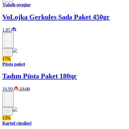
Yulaflı sıyıqlar
VoLojka Gerkules Sadə Paket 450gr
1.85
17%
Püstə paket
Tadım Püstə Paket 180qr
18.99
23.00
13%
Kartof çipsiləri