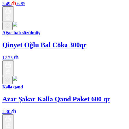
5.49
6.85
Ağac balı süzülmüş
Qinyet Oğlu Bal Cökə 300qr
12.25
Kəllə qənd
Azər Şəkər Kəllə Qənd Paket 600 qr
2.30