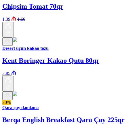
Chipsim Tomat 70qr
1.39
1.60
Desert üçün kakao tozu
Kent Boringer Kakao Qutu 80qr
3.85
20%
Qara çay dəmləmə
Berqa English Breakfast Qara Çay 225qr