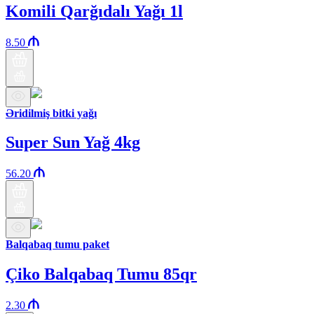
Komili Qarğıdalı Yağı 1l
8.50
Əridilmiş bitki yağı
Super Sun Yağ 4kg
56.20
Balqabaq tumu paket
Çiko Balqabaq Tumu 85qr
2.30