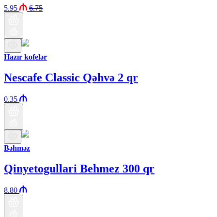
5.95
6.75
Hazır kofelər
Nescafe Classic Qəhvə 2 qr
0.35
Bəhməz
Qinyetogullari Behmez 300 qr
8.80