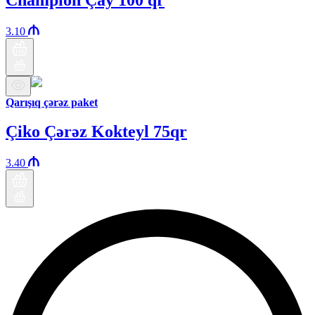
3.10
Qarışıq çərəz paket
Çiko Çərəz Kokteyl 75qr
3.40