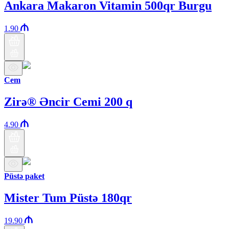
Ankara Makaron Vitamin 500qr Burgu
1.90
Cem
Zirə® Əncir Cemi 200 q
4.90
Püstə paket
Mister Tum Püstə 180qr
19.90