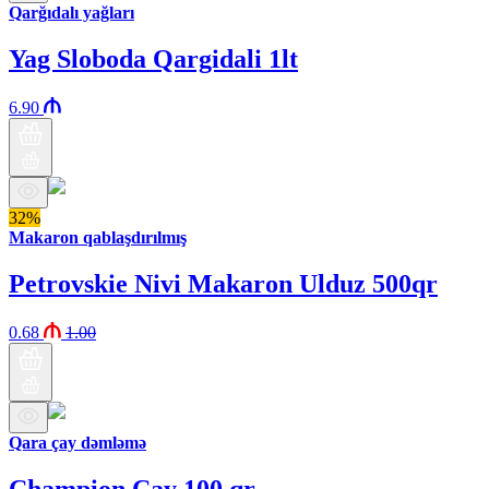
Qarğıdalı yağları
Yag Sloboda Qargidali 1lt
6.90
32%
Makaron qablaşdırılmış
Petrovskie Nivi Makaron Ulduz 500qr
0.68
1.00
Qara çay dəmləmə
Champion Çay 100 qr