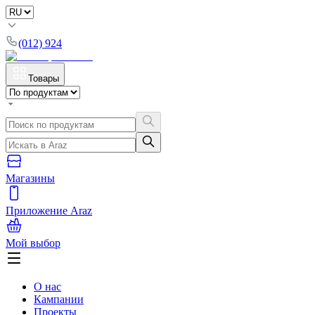
(012) 924
Товары
Магазины
Приложение Araz
Мой выбор
О нас
Кампании
Проекты