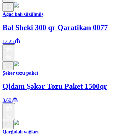
Ağac balı süzülmüş
Bal Sheki 300 qr Qaratikan 0077
12.25
Şəkər tozu paket
Qidam Şəkər Tozu Paket 1500qr
3.60
Qarğıdalı yağları