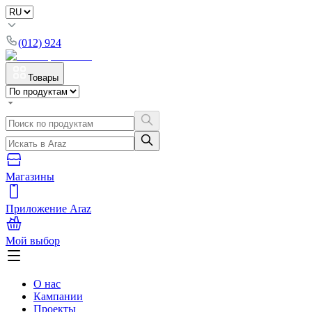
(012) 924
Товары
Магазины
Приложение Araz
Мой выбор
О нас
Кампании
Проекты