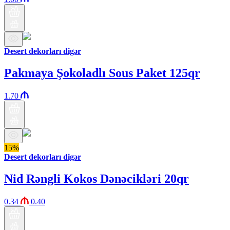
Desert dekorları digər
Pakmaya Şokoladlı Sous Paket 125qr
1.70
15%
Desert dekorları digər
Nid Rəngli Kokos Dənəcikləri 20qr
0.34
0.40