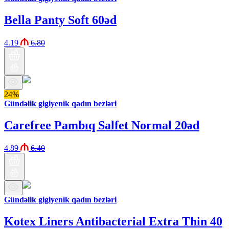
Bella Panty Soft 60əd
4.19
6.80
24%
Gündəlik gigiyenik qadın bezləri
Carefree Pambıq Salfet Normal 20əd
4.89
6.40
Gündəlik gigiyenik qadın bezləri
Kotex Liners Antibacterial Extra Thin 40