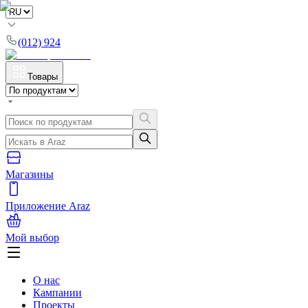
(012) 924
Товары
Магазины
Приложение Araz
Мой выбор
О нас
Кампании
Проекты