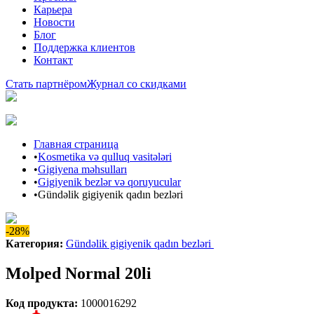
Карьера
Новости
Блог
Поддержка клиентов
Контакт
Стать партнёром
Журнал со скидками
Главная страница
•
Kosmetika və qulluq vasitələri
•
Gigiyena məhsulları
•
Gigiyenik bezlər və qoruyucular
•
Gündəlik gigiyenik qadın bezləri
-28%
Категория
:
Gündəlik gigiyenik qadın bezləri
Molped Normal 20li
Код продукта
:
1000016292