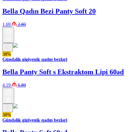
Bella Qadın Bezi Panty Soft 20
1.69
2.80
38%
Gündəlik gigiyenik qadın bezləri
Bella Panty Soft s Ekstraktom Lipi 60əd
4.19
6.80
38%
Gündəlik gigiyenik qadın bezləri