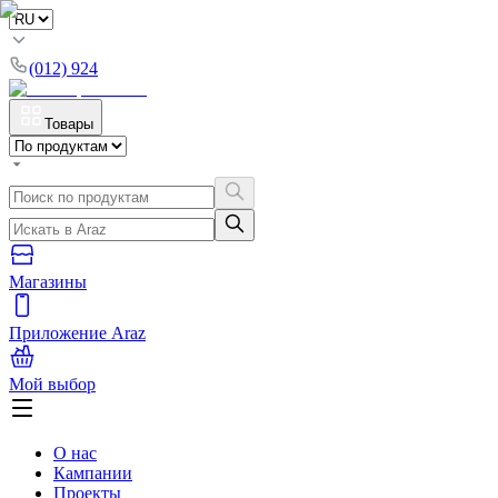
(012) 924
Товары
Магазины
Приложение Araz
Мой выбор
О нас
Кампании
Проекты