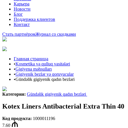
Карьера
Новости
Блог
Поддержка клиентов
Контакт
Стать партнёром
Журнал со скидками
Главная страница
•
Kosmetika və qulluq vasitələri
•
Gigiyena məhsulları
•
Gigiyenik bezlər və qoruyucular
•
Gündəlik gigiyenik qadın bezləri
Категория
:
Gündəlik gigiyenik qadın bezləri
Kotex Liners Antibacterial Extra Thin 40
Код продукта
:
1000011196
7.60