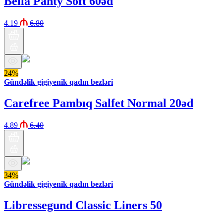
Bella Panty Soft 60əd
4.19
6.80
24%
Gündəlik gigiyenik qadın bezləri
Carefree Pambıq Salfet Normal 20əd
4.89
6.40
34%
Gündəlik gigiyenik qadın bezləri
Libressegund Classic Liners 50