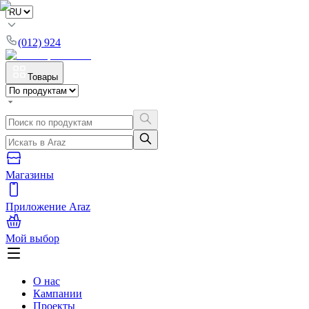
(012) 924
Товары
Магазины
Приложение Araz
Мой выбор
О нас
Кампании
Проекты