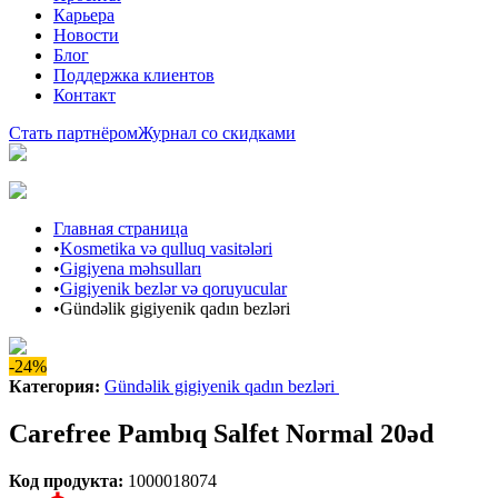
Карьера
Новости
Блог
Поддержка клиентов
Контакт
Стать партнёром
Журнал со скидками
Главная страница
•
Kosmetika və qulluq vasitələri
•
Gigiyena məhsulları
•
Gigiyenik bezlər və qoruyucular
•
Gündəlik gigiyenik qadın bezləri
-24%
Категория
:
Gündəlik gigiyenik qadın bezləri
Carefree Pambıq Salfet Normal 20əd
Код продукта
:
1000018074