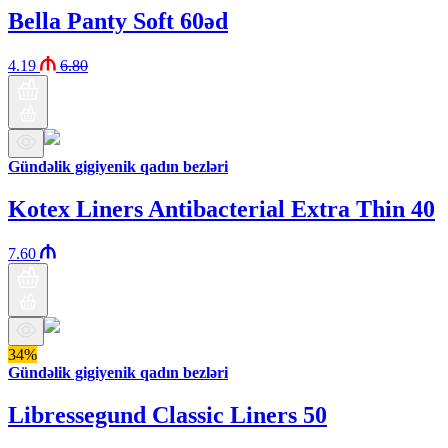
Bella Panty Soft 60əd
4.19
6.80
Gündəlik gigiyenik qadın bezləri
Kotex Liners Antibacterial Extra Thin 40
7.60
34%
Gündəlik gigiyenik qadın bezləri
Libressegund Classic Liners 50