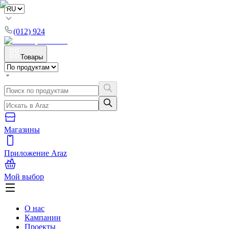
(012) 924
Товары
Магазины
Приложение Araz
Мой выбор
О нас
Кампании
Проекты