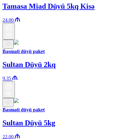
Tamasa Miad Düyü 5kq Kisə
24.00
Basmati düyü paket
Sultan Düyü 2kq
9.35
Basmati düyü paket
Sultan Düyü 5kg
22.00