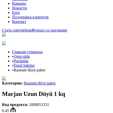
Карьера
Новости
Блог
Поддержка клиентов
Контакт
Стать партнёром
Журнал со скидками
Главная страница
•
Quru qida
•
Paxlalılar
•
Dənli bitkilər
•
Basmati düyü paket
Категория
:
Basmati düyü paket
Marjan Uzun Düyü 1 kq
Код продукта
:
1000013331
6.45