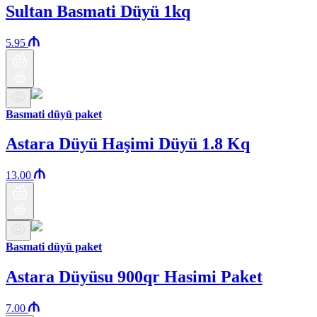
Sultan Basmati Düyü 1kq
5.95
Basmati düyü paket
Astara Düyü Haşimi Düyü 1.8 Kq
13.00
Basmati düyü paket
Astara Düyüsu 900qr Hasimi Paket
7.00