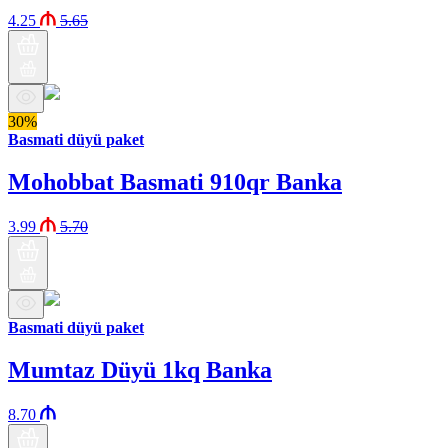
4.25
5.65
30%
Basmati düyü paket
Mohobbat Basmati 910qr Banka
3.99
5.70
Basmati düyü paket
Mumtaz Düyü 1kq Banka
8.70