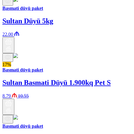
Basmati düyü paket
Sultan Düyü 5kg
22.00
17%
Basmati düyü paket
Sultan Basmati Düyü 1.900kq Pet S
8.79
10.55
Basmati düyü paket