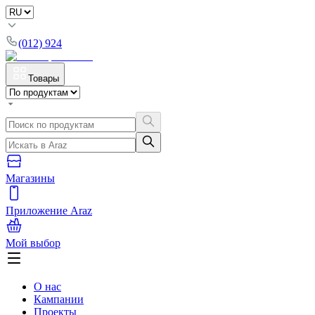
(012) 924
Товары
Магазины
Приложение Araz
Мой выбор
О нас
Кампании
Проекты