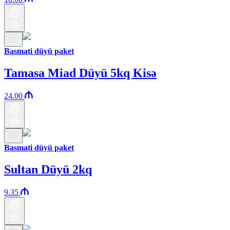
Basmati düyü paket
Tamasa Miad Düyü 5kq Kisə
24.00
Basmati düyü paket
Sultan Düyü 2kq
9.35