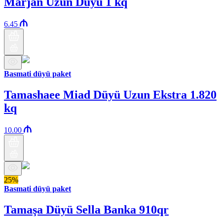
Marjan Uzun Düyü 1 kq
6.45
Basmati düyü paket
Tamashaee Miad Düyü Uzun Ekstra 1.820
kq
10.00
25%
Basmati düyü paket
Tamaşa Düyü Sella Banka 910qr