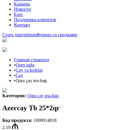
Карьера
Новости
Блог
Поддержка клиентов
Контакт
Стать партнёром
Журнал со скидками
Главная страница
•
Quru qida
•
Çay və kofelər
•
Çay
•
Qara çay tea-bag
Категория
:
Qara çay tea-bag
Azercay Tb 25*2qr
Код продукта
:
1000014818
2.10