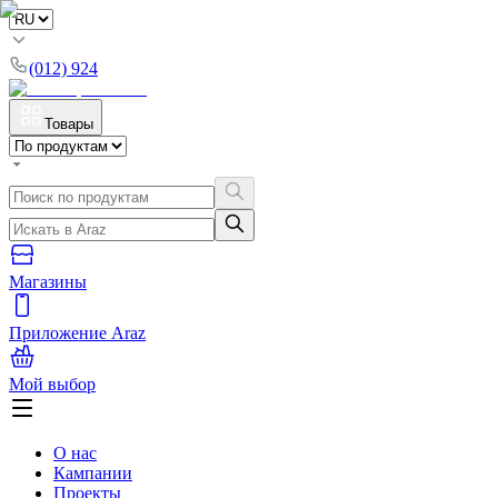
(012) 924
Товары
Магазины
Приложение Araz
Мой выбор
О нас
Кампании
Проекты