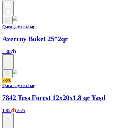
Qara çay tea-bag
Azercay Buket 25*2qr
2.30
33%
Qara çay tea-bag
7842 Tess Forest 12x20x1.8 qr Yaşıl
1.85
2.75