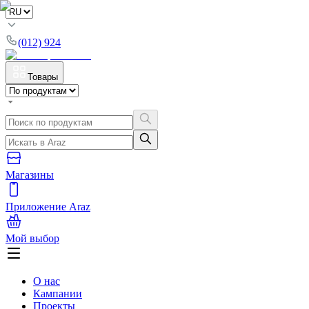
(012) 924
Товары
Магазины
Приложение Araz
Мой выбор
О нас
Кампании
Проекты