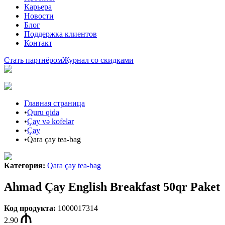
Карьера
Новости
Блог
Поддержка клиентов
Контакт
Стать партнёром
Журнал со скидками
Главная страница
•
Quru qida
•
Çay və kofelər
•
Çay
•
Qara çay tea-bag
Категория
:
Qara çay tea-bag
Ahmad Çay English Breakfast 50qr Paket
Код продукта
:
1000017314
2.90