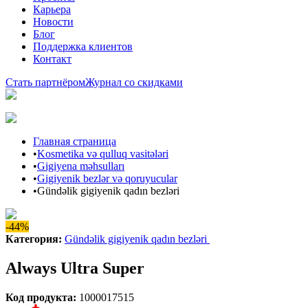
Карьера
Новости
Блог
Поддержка клиентов
Контакт
Стать партнёром
Журнал со скидками
Главная страница
•
Kosmetika və qulluq vasitələri
•
Gigiyena məhsulları
•
Gigiyenik bezlər və qoruyucular
•
Gündəlik gigiyenik qadın bezləri
-44%
Категория
:
Gündəlik gigiyenik qadın bezləri
Always Ultra Super
Код продукта
:
1000017515