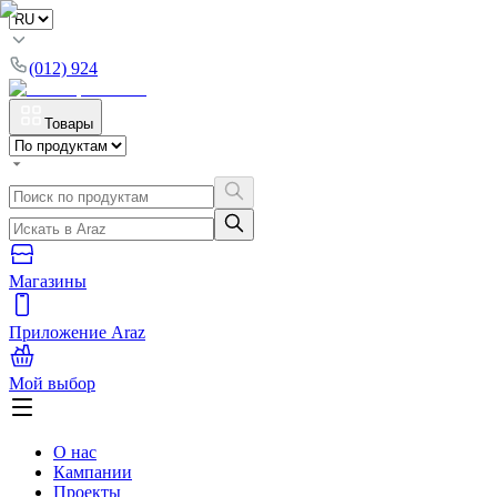
(012) 924
Товары
Магазины
Приложение Araz
Мой выбор
О нас
Кампании
Проекты