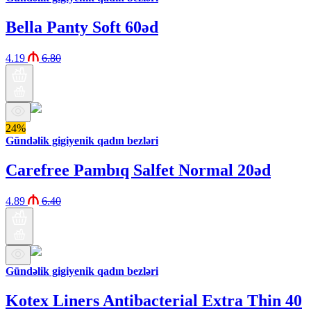
Bella Panty Soft 60əd
4.19
6.80
24%
Gündəlik gigiyenik qadın bezləri
Carefree Pambıq Salfet Normal 20əd
4.89
6.40
Gündəlik gigiyenik qadın bezləri
Kotex Liners Antibacterial Extra Thin 40