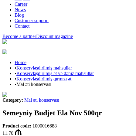
Career
News
Blog
Customer support
Contact
Become a partner
Discount magazine
Home
•
Konservləşdirilmiş məhsullar
•
Konservləşdirilmiş ət və dəniz məhsullar
•
Konservləşdirilmiş qırmızı ət
•
Mal əti konservası
Category
:
Mal əti konservası
Semeyniy Budjet Ela Nov 500qr
Product code
:
1000016688
11.70