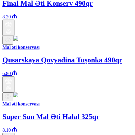
Final Mal Əti Konserv 490qr
8.20
Mal əti konservası
Qusarskaya Qovyadina Tuşonka 490qr
6.80
Mal əti konservası
Super Sun Mal Əti Halal 325qr
8.10