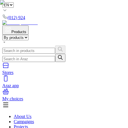
(012) 924
Products
Stores
Araz app
My choices
About Us
Campaigns
Projects