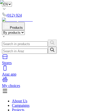
(012) 924
Products
Stores
Araz app
My choices
About Us
Campaigns
Projects