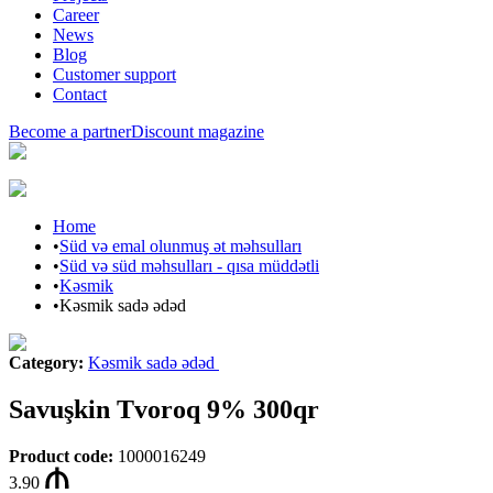
Career
News
Blog
Customer support
Contact
Become a partner
Discount magazine
Home
•
Süd və emal olunmuş ət məhsulları
•
Süd və süd məhsulları - qısa müddətli
•
Kəsmik
•
Kəsmik sadə ədəd
Category
:
Kəsmik sadə ədəd
Savuşkin Tvoroq 9% 300qr
Product code
:
1000016249
3.90