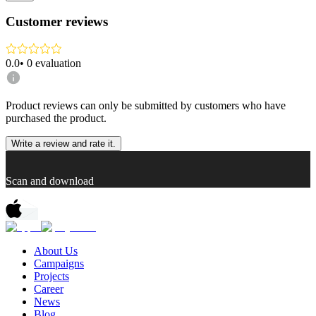
Customer reviews
0.0
•
0
evaluation
Product reviews can only be submitted by customers who have
purchased the product.
Write a review and rate it.
Scan and download
About Us
Campaigns
Projects
Career
News
Blog