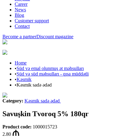
Career
News
Blog
Customer support
Contact
Become a partner
Discount magazine
Home
•
Süd və emal olunmuş ət məhsulları
•
Süd və süd məhsulları - qısa müddətli
•
Kəsmik
•
Kəsmik sadə ədəd
Category
:
Kəsmik sadə ədəd
Savuşkin Tvoroq 5% 180qr
Product code
:
1000015723
2.80