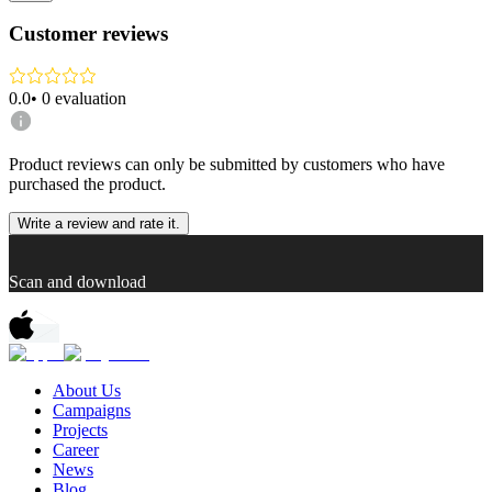
Customer reviews
0.0
•
0
evaluation
Product reviews can only be submitted by customers who have
purchased the product.
Write a review and rate it.
Scan and download
About Us
Campaigns
Projects
Career
News
Blog