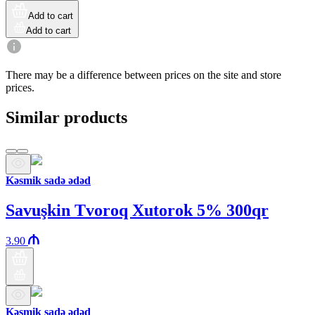
Add to cart
Add to cart
There may be a difference between prices on the site and store
prices.
Similar products
Kəsmik sadə ədəd
Savuşkin Tvoroq Xutorok 5% 300qr
3.90
Kəsmik sadə ədəd