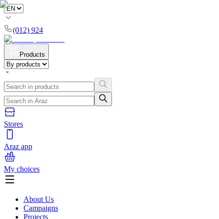
(012) 924
Products
Stores
Araz app
My choices
About Us
Campaigns
Projects