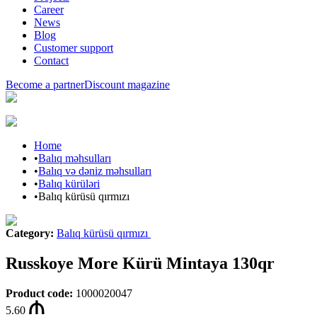
Career
News
Blog
Customer support
Contact
Become a partner
Discount magazine
Home
•
Balıq məhsulları
•
Balıq və dəniz məhsulları
•
Balıq kürüləri
•
Balıq kürüsü qırmızı
Category
:
Balıq kürüsü qırmızı
Russkoye More Kürü Mintaya 130qr
Product code
:
1000020047
5.60