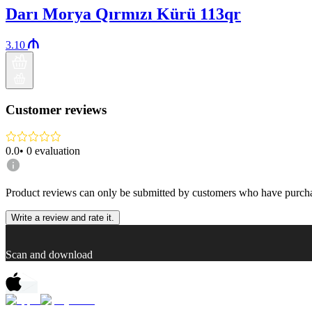
Darı Morya Qırmızı Kürü 113qr
3.10
Customer reviews
0.0
•
0
evaluation
Product reviews can only be submitted by customers who have purcha
Write a review and rate it.
Scan and download