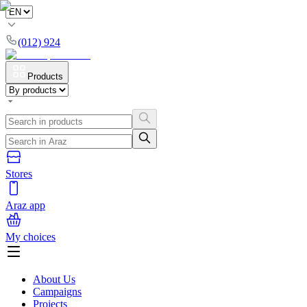
(012) 924
Products
Stores
Araz app
My choices
About Us
Campaigns
Projects