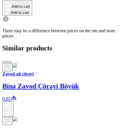
Add to cart
Add to cart
There may be a difference between prices on the site and store
prices.
Similar products
Zavod ağ çörəyi
Binə Zavod Çörəyi Böyük
0.65
Araz brand