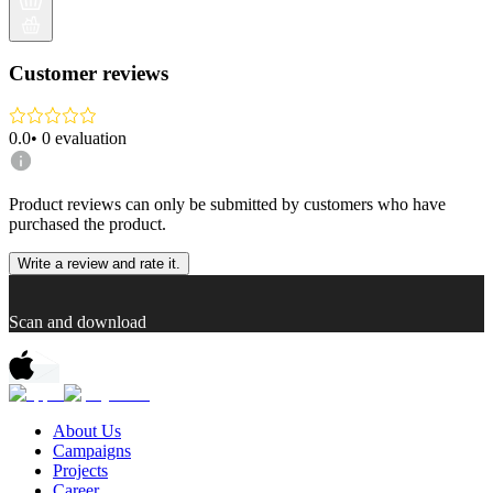
Customer reviews
0.0
•
0
evaluation
Product reviews can only be submitted by customers who have
purchased the product.
Write a review and rate it.
Scan and download
About Us
Campaigns
Projects
Career