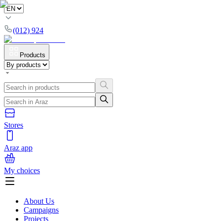
(012) 924
Products
Stores
Araz app
My choices
About Us
Campaigns
Projects