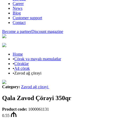
Career
News
Blog
Customer support
Contact
Become a partner
Discount magazine
Home
•
Çörək və mayalı məmulatlar
•
Çörəklər
•
Ağ çörək
•
Zavod ağ çörəyi
Category
:
Zavod ağ çörəyi
Qala Zavod Çörəyi 350qr
Product code
:
1000061131
0.55