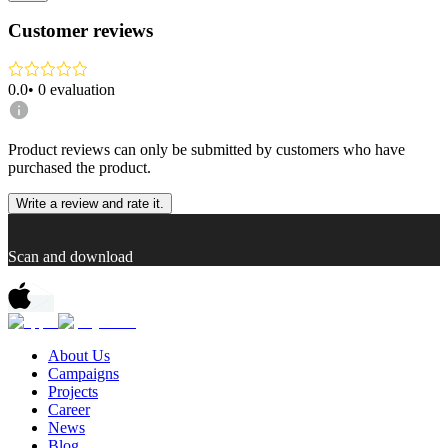
Customer reviews
0.0
•
0
evaluation
Product reviews can only be submitted by customers who have
purchased the product.
Write a review and rate it.
Scan and download
About Us
Campaigns
Projects
Career
News
Blog