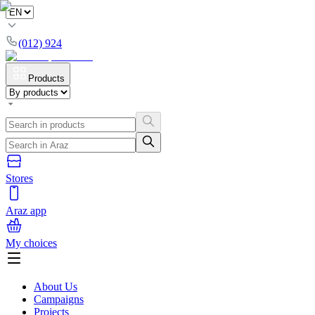
(012) 924
Products
Stores
Araz app
My choices
About Us
Campaigns
Projects