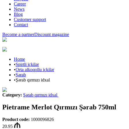
Career
News
Blog
Customer support
Contact
Become a partner
Discount magazine
Home
•
Spirtli içkilər
•
Orta alkoqollu içkilər
•
Şərab
•
Şərab qırmızı idxal
Category
:
Şərab qırmızı idxal
Pietrame Merlot Qırmızı Şərab 750ml
Product code
:
1000096826
20.95