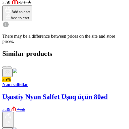
2.59
3.10
₼
Add to cart
Add to cart
There may be a difference between prices on the site and store
prices.
Similar products
25%
Nəm salfetlər
Uşastiy Nyan Salfet Uşaq üçün 80əd
3.39
4.55