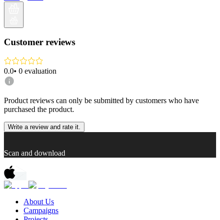
Customer reviews
0.0
•
0
evaluation
Product reviews can only be submitted by customers who have
purchased the product.
Write a review and rate it.
Scan and download
About Us
Campaigns
Projects