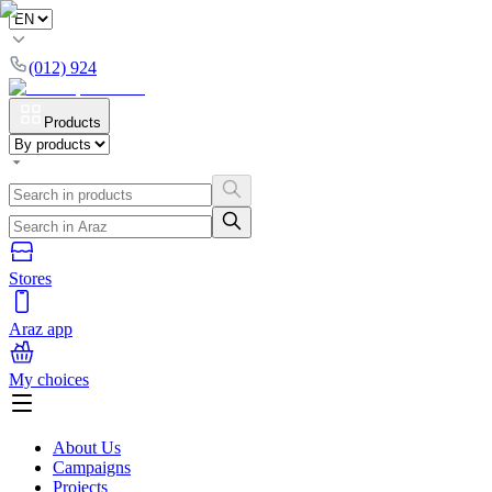
(012) 924
Products
Stores
Araz app
My choices
About Us
Campaigns
Projects