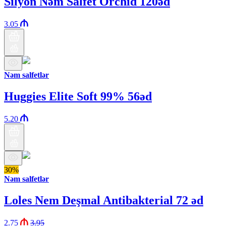
Silyon Nəm Salfet Orchid 120əd
3.05
Nəm salfetlər
Huggies Elite Soft 99% 56əd
5.20
30%
Nəm salfetlər
Loles Nem Deşmal Antibakterial 72 əd
2.75
3.95