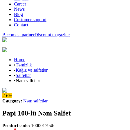
Career
News
Blog
Customer support
Contact
Become a partner
Discount magazine
Home
•
Təmizlik
•
Kağız və salfetlər
•
Salfetlər
•
Nəm salfetlər
-16%
Category
:
Nəm salfetlər
Papi 100-lü Nəm Salfet
Product code
:
1000017946