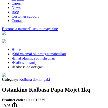
Career
News
Blog
Customer support
Contact
Become a partner
Discount magazine
Home
•
Süd və emal olunmuş ət məhsulları
•
Emal olunmuş ət məhsulları
•
Kolbasa bişmiş
•
Kolbasa doktor çəki
Category
:
Kolbasa doktor çəki
Ostankino Kolbasa Papa Mojet 1kq
Product code
:
1000015275
19.95