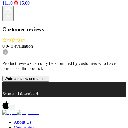
11.10
15.00
Customer reviews
0.0
•
0
evaluation
Product reviews can only be submitted by customers who have
purchased the product.
Write a review and rate it.
Scan and download
About Us
Campaigns