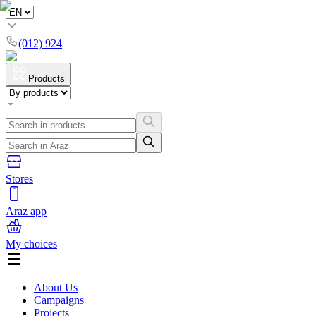
(012) 924
Products
Stores
Araz app
My choices
About Us
Campaigns
Projects