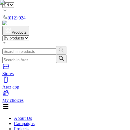
(012) 924
Products
Stores
Araz app
My choices
About Us
Campaigns
Projects