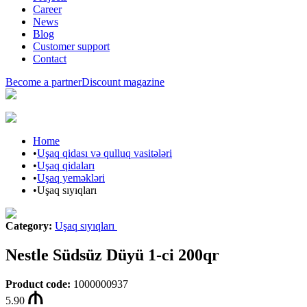
Career
News
Blog
Customer support
Contact
Become a partner
Discount magazine
Home
•
Uşaq qidası və qulluq vasitələri
•
Uşaq qidaları
•
Uşaq yeməkləri
•
Uşaq sıyıqları
Category
:
Uşaq sıyıqları
Nestle Südsüz Düyü 1-ci 200qr
Product code
:
1000000937
5.90