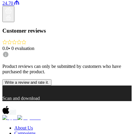
24.70
Customer reviews
0.0
•
0
evaluation
Product reviews can only be submitted by customers who have
purchased the product.
Write a review and rate it.
Scan and download
About Us
Campaigns