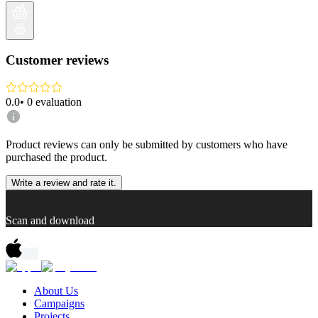
Customer reviews
0.0
•
0
evaluation
Product reviews can only be submitted by customers who have
purchased the product.
Write a review and rate it.
Scan and download
About Us
Campaigns
Projects