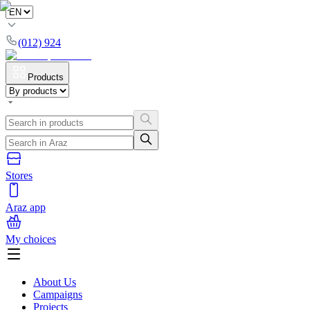
(012) 924
Products
Stores
Araz app
My choices
About Us
Campaigns
Projects