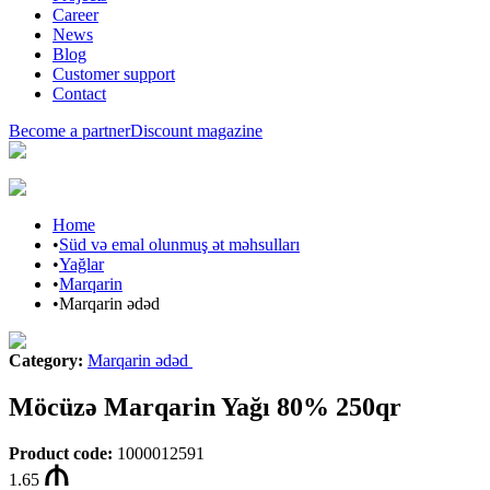
Career
News
Blog
Customer support
Contact
Become a partner
Discount magazine
Home
•
Süd və emal olunmuş ət məhsulları
•
Yağlar
•
Marqarin
•
Marqarin ədəd
Category
:
Marqarin ədəd
Möcüzə Marqarin Yağı 80% 250qr
Product code
:
1000012591
1.65