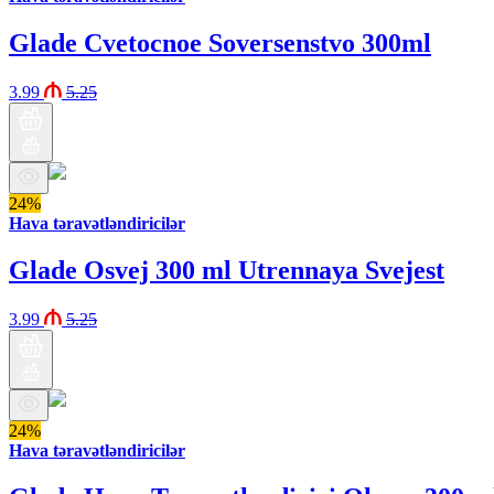
Glade Cvetocnoe Soversenstvo 300ml
3.99
5.25
24%
Hava təravətləndiricilər
Glade Osvej 300 ml Utrennaya Svejest
3.99
5.25
24%
Hava təravətləndiricilər