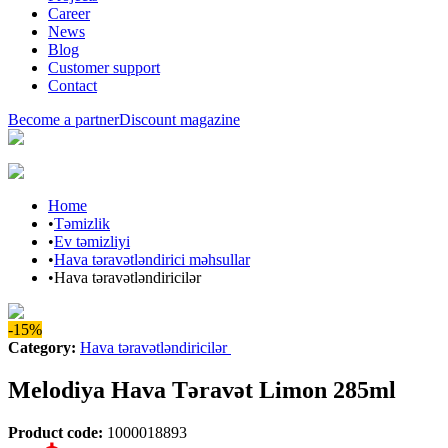
Career
News
Blog
Customer support
Contact
Become a partner
Discount magazine
Home
•
Təmizlik
•
Ev təmizliyi
•
Hava təravətləndirici məhsullar
•
Hava təravətləndiricilər
-15%
Category
:
Hava təravətləndiricilər
Melodiya Hava Təravət Limon 285ml
Product code
:
1000018893