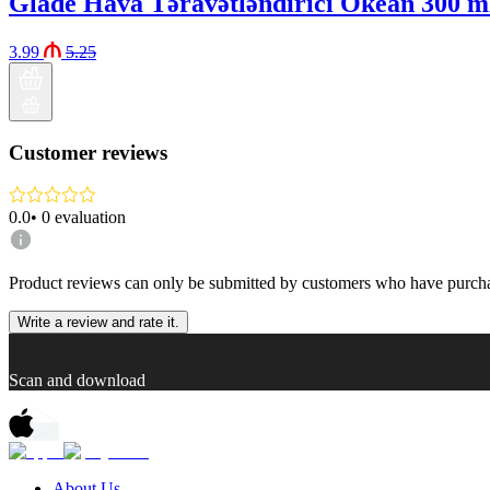
Glade Hava Təravətləndirici Okean 300 m
3.99
5.25
Customer reviews
0.0
•
0
evaluation
Product reviews can only be submitted by customers who have purcha
Write a review and rate it.
Scan and download
About Us