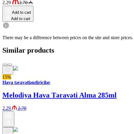
2.29
2.70
₼
Add to cart
Add to cart
There may be a difference between prices on the site and store prices.
Similar products
15%
Hava təravətləndiricilər
Melodiya Hava Təravəti Alma 285ml
2.29
2.70