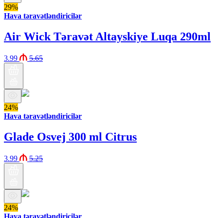
29%
Hava təravətləndiricilər
Air Wick Təravət Altayskiye Luqa 290ml
3.99
5.65
24%
Hava təravətləndiricilər
Glade Osvej 300 ml Citrus
3.99
5.25
24%
Hava təravətləndiricilər