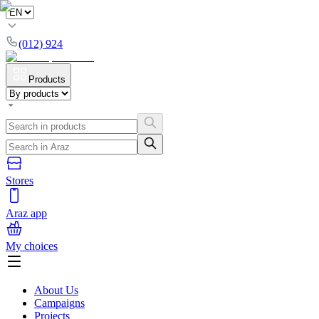
(012) 924
Products
Stores
Araz app
My choices
About Us
Campaigns
Projects