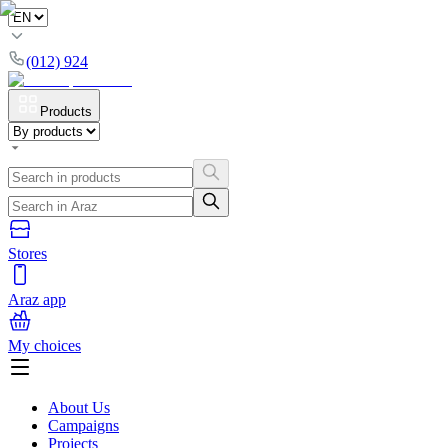
(012) 924
Products
Stores
Araz app
My choices
About Us
Campaigns
Projects