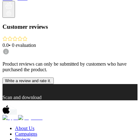
Customer reviews
0.0
•
0
evaluation
Product reviews can only be submitted by customers who have
purchased the product.
Write a review and rate it.
Scan and download
About Us
Campaigns
Projects