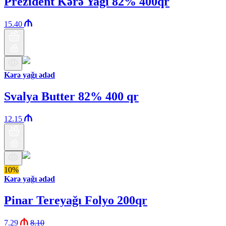
Prezident Kərə Yağı 82% 400qr
15.40
Kərə yağı ədəd
Svalya Butter 82% 400 qr
12.15
10%
Kərə yağı ədəd
Pinar Tereyağı Folyo 200qr
7.29
8.10