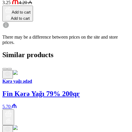
3.25
4.20
₼
Add to cart
Add to cart
There may be a difference between prices on the site and store
prices.
Similar products
Kərə yağı ədəd
Fin Kərə Yağı 79% 200qr
5.70