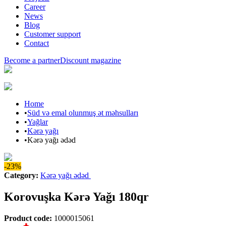
Career
News
Blog
Customer support
Contact
Become a partner
Discount magazine
Home
•
Süd və emal olunmuş ət məhsulları
•
Yağlar
•
Kərə yağı
•
Kərə yağı ədəd
-23%
Category
:
Kərə yağı ədəd
Korovuşka Kərə Yağı 180qr
Product code
:
1000015061