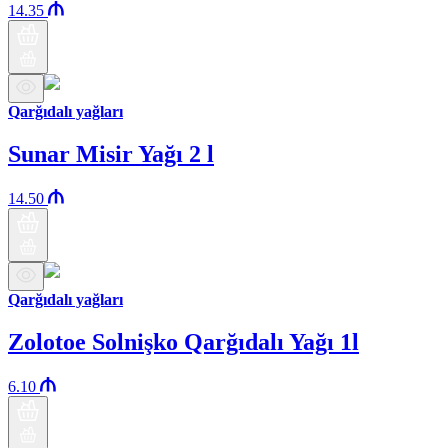
14.35
Qarğıdalı yağları
Sunar Misir Yağı 2 l
14.50
Qarğıdalı yağları
Zolotoe Solnişko Qarğıdalı Yağı 1l
6.10