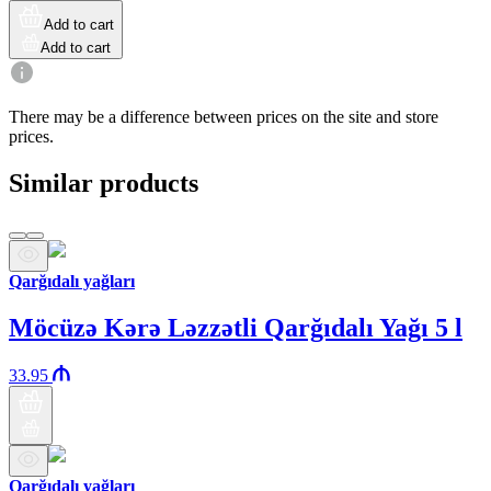
Add to cart
Add to cart
There may be a difference between prices on the site and store
prices.
Similar products
Qarğıdalı yağları
Möcüzə Kərə Ləzzətli Qarğıdalı Yağı 5 l
33.95
Qarğıdalı yağları