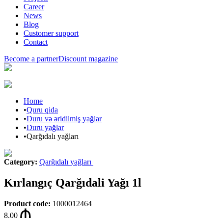
Career
News
Blog
Customer support
Contact
Become a partner
Discount magazine
Home
•
Quru qida
•
Duru və əridilmiş yağlar
•
Duru yağlar
•
Qarğıdalı yağları
Category
:
Qarğıdalı yağları
Kırlangıç Qarğıdali Yağı 1l
Product code
:
1000012464
8.00