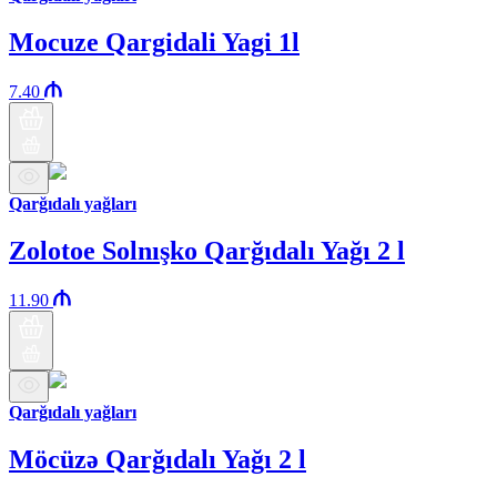
Mocuze Qargidali Yagi 1l
7.40
Qarğıdalı yağları
Zolotoe Solnışko Qarğıdalı Yağı 2 l
11.90
Qarğıdalı yağları
Möcüzə Qarğıdalı Yağı 2 l