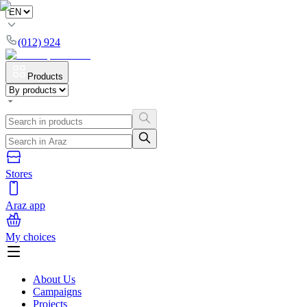
(012) 924
Products
Stores
Araz app
My choices
About Us
Campaigns
Projects