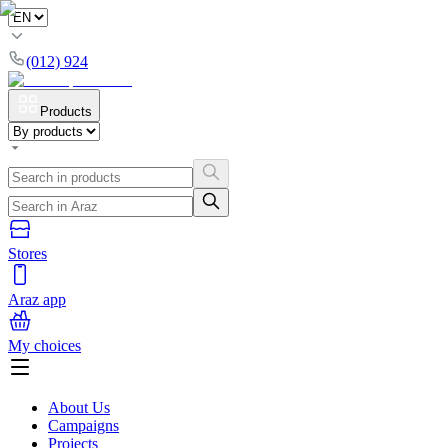
(012) 924
Products
Stores
Araz app
My choices
About Us
Campaigns
Projects