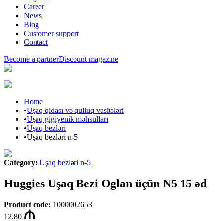
Career
News
Blog
Customer support
Contact
Become a partner
Discount magazine
Home
•
Uşaq qidası və qulluq vasitələri
•
Uşaq gigiyenik məhsulları
•
Uşaq bezləri
•
Uşaq bezləri n-5
Category
:
Uşaq bezləri n-5
Huggies Uşaq Bezi Oglan üçün N5 15 əd
Product code
:
1000002653
12.80