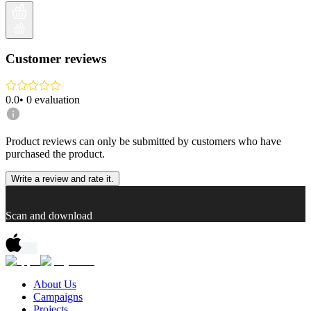
Customer reviews
0.0
•
0
evaluation
Product reviews can only be submitted by customers who have
purchased the product.
Write a review and rate it.
Scan and download
About Us
Campaigns
Projects