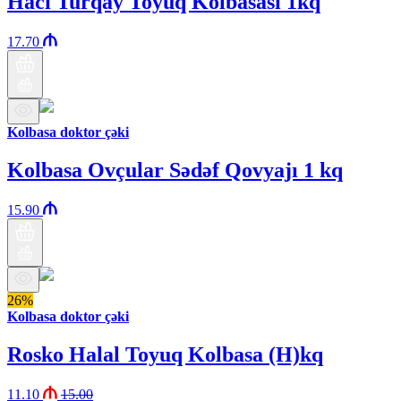
Hacı Turqay Toyuq Kolbasası 1kq
17.70
Kolbasa doktor çəki
Kolbasa Ovçular Sədəf Qovyajı 1 kq
15.90
26%
Kolbasa doktor çəki
Rosko Halal Toyuq Kolbasa (H)kq
11.10
15.00