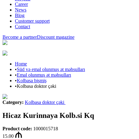
Career
News
Blog
Customer support
Contact
Become a partner
Discount magazine
Home
•
Süd və emal olunmuş ət məhsulları
•
Emal olunmuş ət məhsulları
•
Kolbasa bişmiş
•
Kolbasa doktor çəki
Category
:
Kolbasa doktor çəki
Hicaz Kurinnaya Kolb.si Kq
Product code
:
1000015718
15.00