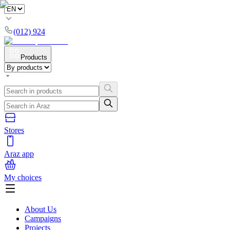
(012) 924
Products
Stores
Araz app
My choices
About Us
Campaigns
Projects