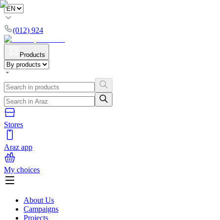
(012) 924
Products
Stores
Araz app
My choices
About Us
Campaigns
Projects