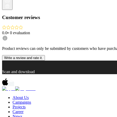
Customer reviews
0.0
•
0
evaluation
Product reviews can only be submitted by customers who have purcha
Write a review and rate it.
Scan and download
About Us
Campaigns
Projects
Career
News