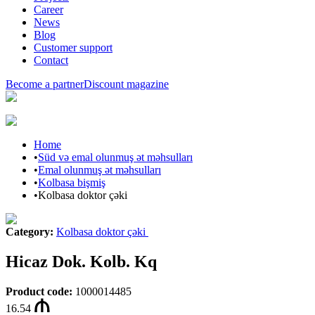
Career
News
Blog
Customer support
Contact
Become a partner
Discount magazine
Home
•
Süd və emal olunmuş ət məhsulları
•
Emal olunmuş ət məhsulları
•
Kolbasa bişmiş
•
Kolbasa doktor çəki
Category
:
Kolbasa doktor çəki
Hicaz Dok. Kolb. Kq
Product code
:
1000014485
16.54