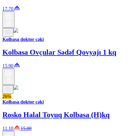
17.70
Kolbasa doktor çəki
Kolbasa Ovçular Sədəf Qovyajı 1 kq
15.90
26%
Kolbasa doktor çəki
Rosko Halal Toyuq Kolbasa (H)kq
11.10
15.00